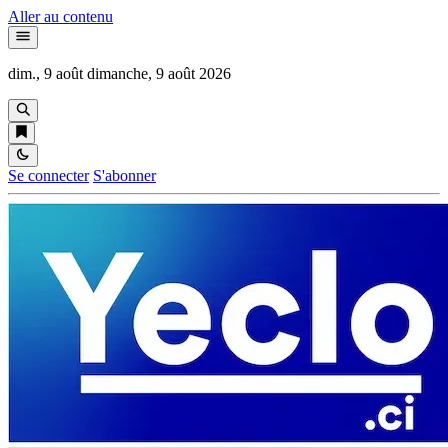
Aller au contenu
dim., 9 août
dimanche, 9 août 2026
Se connecter
S'abonner