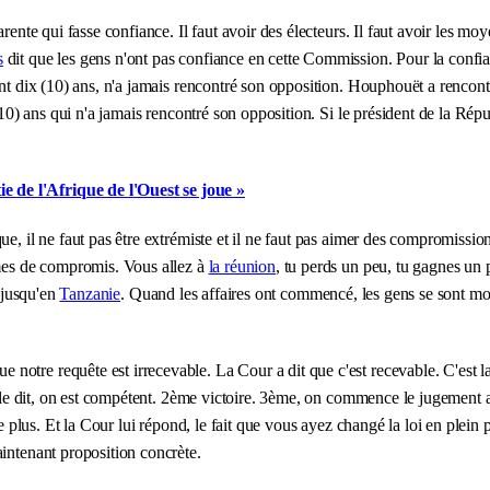
rente qui fasse confiance. Il faut avoir des électeurs. Il faut avoir les moy
s
dit que les gens n'ont pas confiance en cette Commission. Pour la confia
dant dix (10) ans, n'a jamais rencontré son opposition. Houphouët a renco
(10) ans qui n'a jamais rencontré son opposition. Si le président de la Rép
e de l'Afrique de l'Ouest se joue »
ue, il ne faut pas être extrémiste et il ne faut pas aimer des compromission
mmes de compromis. Vous allez à
la réunion
, tu perds un peu, tu gagnes un 
t jusqu'en
Tanzanie
. Quand les affaires ont commencé, les gens se sont m
e notre requête est irrecevable. La Cour a dit que c'est recevable. C'es
elle dit, on est compétent. 2ème victoire. 3ème, on commence le jugement ap
te plus. Et la Cour lui répond, le fait que vous ayez changé la loi en plein
aintenant proposition concrète.