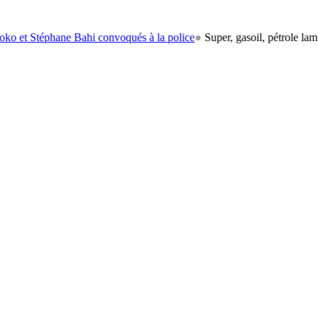
téphane Bahi convoqués à la police
●
Super, gasoil, pétrole lampant: le