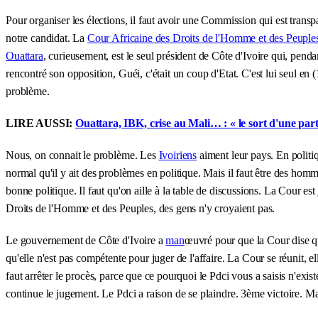
Pour organiser les élections, il faut avoir une Commission qui est transpa
notre candidat. La
Cour Africaine des Droits de l'Homme et des Peuple
Ouattara
, curieusement, est le seul président de Côte d'Ivoire qui, pen
rencontré son opposition, Guéi, c'était un coup d'Etat. C'est lui seul en 
problème.
LIRE AUSSI:
Ouattara, IBK, crise au Mali… : « le sort d'une parti
Nous, on connait le problème. Les
Ivoiriens
aiment leur pays. En politiq
normal qu'il y ait des problèmes en politique. Mais il faut être des ho
bonne politique. Il faut qu'on aille à la table de discussions. La Cour es
Droits de l'Homme et des Peuples, des gens n'y croyaient pas.
Le gouvernement de Côte d'Ivoire a
man
œuvré pour que la Cour dise qu
qu'elle n'est pas compétente pour juger de l'affaire. La Cour se réunit, 
faut arrêter le procès, parce que ce pourquoi le Pdci vous a saisis n'exis
continue le jugement. Le Pdci a raison de se plaindre. 3ème victoire. M