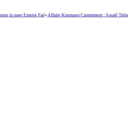
a page Emerse Faé
●
Affaire Koumassi Campement : Assalé Tiémoko et S