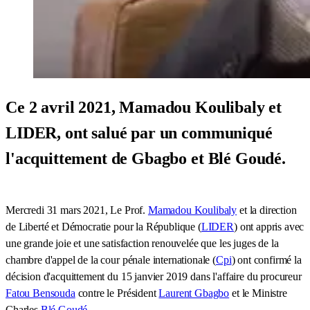
Ce 2 avril 2021, Mamadou Koulibaly et
LIDER, ont salué par un communiqué
l'acquittement de Gbagbo et Blé Goudé.
Mercredi 31 mars 2021, Le Prof.
Mamadou Koulibaly
et la direction
de Liberté et Démocratie pour la République (
LIDER
) ont appris avec
une grande joie et une satisfaction renouvelée que les juges de la
chambre d'appel de la cour pénale internationale (
Cpi
) ont confirmé la
décision d'acquittement du 15 janvier 2019 dans l'affaire du procureur
Fatou Bensouda
contre le Président
Laurent Gbagbo
et le Ministre
Charles
Blé Goudé
.