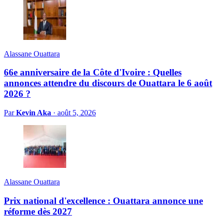
Alassane Ouattara
66e anniversaire de la Côte d'Ivoire : Quelles
annonces attendre du discours de Ouattara le 6 août
2026 ?
Par
Kevin Aka
·
août 5, 2026
Alassane Ouattara
Prix national d'excellence : Ouattara annonce une
réforme dès 2027