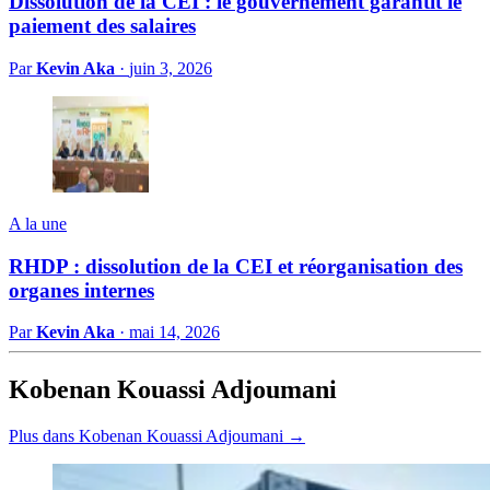
Dissolution de la CEI : le gouvernement garantit le
paiement des salaires
Par
Kevin Aka
·
juin 3, 2026
A la une
RHDP : dissolution de la CEI et réorganisation des
organes internes
Par
Kevin Aka
·
mai 14, 2026
Kobenan Kouassi Adjoumani
Plus dans Kobenan Kouassi Adjoumani →