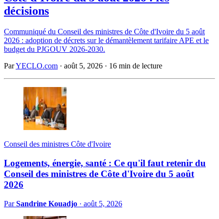
décisions
Communiqué du Conseil des ministres de Côte d'Ivoire du 5 août
2026 : adoption de décrets sur le démantèlement tarifaire APE et le
budget du PJGOUV 2026-2030.
Par
YECLO.com
·
août 5, 2026
·
16 min de lecture
Conseil des ministres Côte d'Ivoire
Logements, énergie, santé : Ce qu'il faut retenir du
Conseil des ministres de Côte d'Ivoire du 5 août
2026
Par
Sandrine Kouadjo
·
août 5, 2026