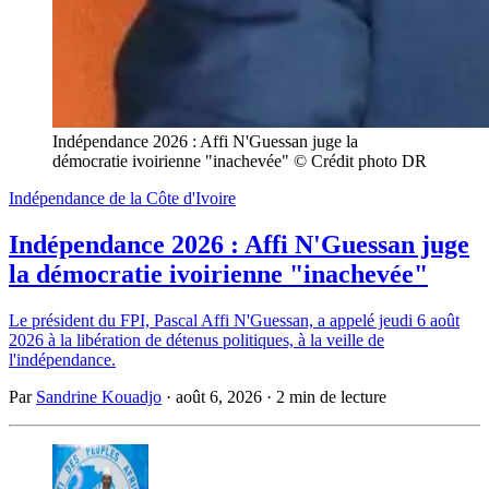
Indépendance 2026 : Affi N'Guessan juge la 
démocratie ivoirienne "inachevée" © Crédit photo DR
Indépendance de la Côte d'Ivoire
Indépendance 2026 : Affi N'Guessan juge
la démocratie ivoirienne "inachevée"
Le président du FPI, Pascal Affi N'Guessan, a appelé jeudi 6 août
2026 à la libération de détenus politiques, à la veille de
l'indépendance.
Par
Sandrine Kouadjo
·
août 6, 2026
·
2 min de lecture