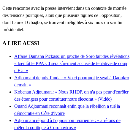
Cette rencontre avec la presse intervient dans un contexte de montée
des tensions politiques, alors que plusieurs figures de l'opposition,
dont Laurent Gbagbo, se trouvent inéligibles à six mois du scrutin
présidentiel.
A LIRE AUSSI
Affaire Damana Pickass: un proche de Soro fait des révélations,
« bientôt le PPA-CI sera sûrement accusé de tentative de coup
d'Etat »
Adjoumani depuis Tanda : « Voici pourquoi je serai à Daoukro
demain »
Kobenan Adjoumani: « Nous RHDP, on n'a pas peur d'enrôler
des étrangers pour constituer notre électorat » (Vidéo)
Quand Adjoumani reconnaît enfin que la rébellion a tué la
démocratie en Côte d'Ivoire
Adjoumani répond à l'opposition ivoirienne : « arrêtons de
mêler la politique à Coronavirus »