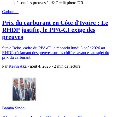
"où sont les preuves ?" © Crédit photo DR
Carburant
Prix du carburant en Côte d'Ivoire : Le
RHDP justifie, le PPA-CI exige des
preuves
Steve Beko, cadre du PPA-CI, a répondu lundi 3 août 2026 au
RHDP, réclamant des preuves sur les chiffres avancés au sujet du
prix du carburant.
Par
Kevin Aka
·
août 4, 2026
·
2 min de lecture
Bamba Sindou