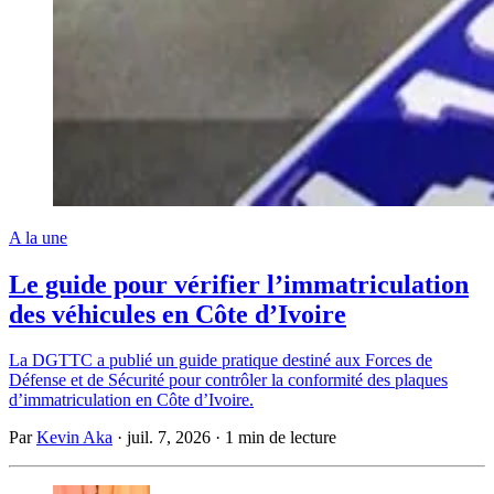
A la une
Le guide pour vérifier l’immatriculation
des véhicules en Côte d’Ivoire
La DGTTC a publié un guide pratique destiné aux Forces de
Défense et de Sécurité pour contrôler la conformité des plaques
d’immatriculation en Côte d’Ivoire.
Par
Kevin Aka
·
juil. 7, 2026
·
1 min de lecture