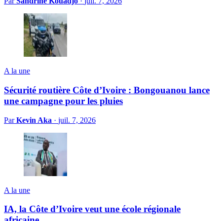
Par
Sandrine Kouadjo
·
juil. 7, 2026
A la une
Sécurité routière Côte d’Ivoire : Bongouanou lance
une campagne pour les pluies
Par
Kevin Aka
·
juil. 7, 2026
A la une
IA, la Côte d’Ivoire veut une école régionale
africaine