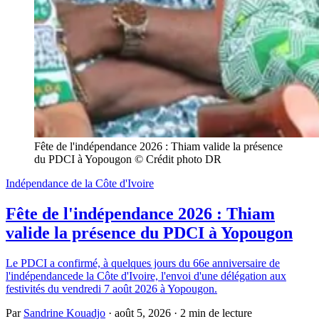
Fête de l'indépendance 2026 : Thiam valide la présence 
du PDCI à Yopougon © Crédit photo DR
Indépendance de la Côte d'Ivoire
Fête de l'indépendance 2026 : Thiam
valide la présence du PDCI à Yopougon
Le PDCI a confirmé, à quelques jours du 66e anniversaire de
l'indépendancede la Côte d'Ivoire, l'envoi d'une délégation aux
festivités du vendredi 7 août 2026 à Yopougon.
Par
Sandrine Kouadjo
·
août 5, 2026
·
2 min de lecture