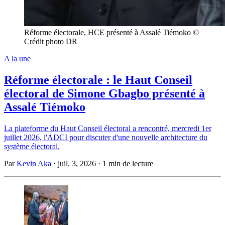
Réforme électorale, HCE présenté à Assalé Tiémoko ©
Crédit photo DR
A la une
Réforme électorale : le Haut Conseil
électoral de Simone Gbagbo présenté à
Assalé Tiémoko
La plateforme du Haut Conseil électoral a rencontré, mercredi 1er
juillet 2026, l'ADCI pour discuter d'une nouvelle architecture du
système électoral.
Par
Kevin Aka
·
juil. 3, 2026
·
1 min de lecture