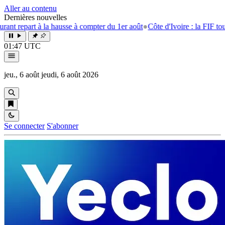
Aller au contenu
Dernières nouvelles
art à la hausse à compter du 1er août
●
Côte d'Ivoire : la FIF tourne la p
01:47 UTC
jeu., 6 août
jeudi, 6 août 2026
Se connecter
S'abonner