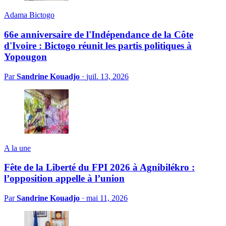
Adama Bictogo
66e anniversaire de l'Indépendance de la Côte
d'Ivoire : Bictogo réunit les partis politiques à
Yopougon
Par
Sandrine Kouadjo
·
juil. 13, 2026
A la une
Fête de la Liberté du FPI 2026 à Agnibilékro :
l’opposition appelle à l’union
Par
Sandrine Kouadjo
·
mai 11, 2026