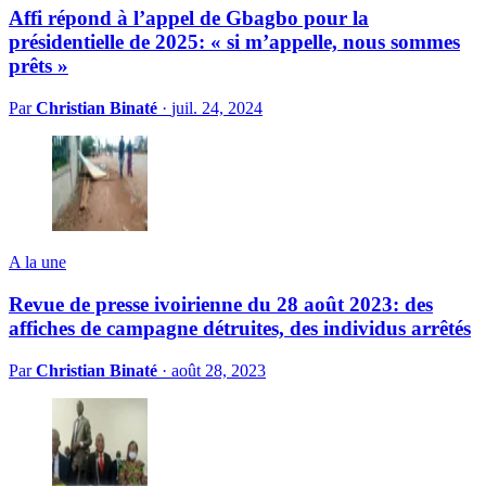
Affi répond à l’appel de Gbagbo pour la
présidentielle de 2025: « si m’appelle, nous sommes
prêts »
Par
Christian Binaté
·
juil. 24, 2024
A la une
Revue de presse ivoirienne du 28 août 2023: des
affiches de campagne détruites, des individus arrêtés
Par
Christian Binaté
·
août 28, 2023