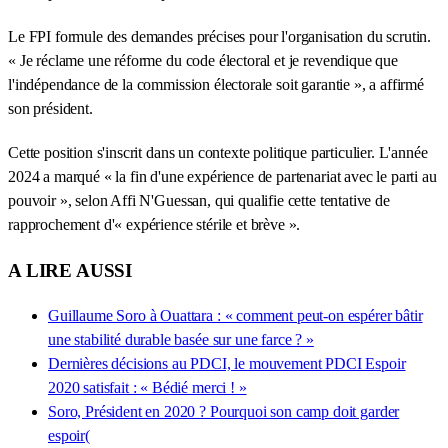
Le FPI formule des demandes précises pour l'organisation du scrutin.
« Je réclame une réforme du code électoral et je revendique que
l'indépendance de la commission électorale soit garantie », a affirmé
son président.
Cette position s'inscrit dans un contexte politique particulier. L'année
2024 a marqué « la fin d'une expérience de partenariat avec le parti au
pouvoir », selon Affi N'Guessan, qui qualifie cette tentative de
rapprochement d'« expérience stérile et brève ».
A LIRE AUSSI
Guillaume Soro à Ouattara : « comment peut-on espérer bâtir
une stabilité durable basée sur une farce ? »
Dernières décisions au PDCI, le mouvement PDCI Espoir
2020 satisfait : « Bédié merci ! »
Soro, Président en 2020 ? Pourquoi son camp doit garder
espoir(