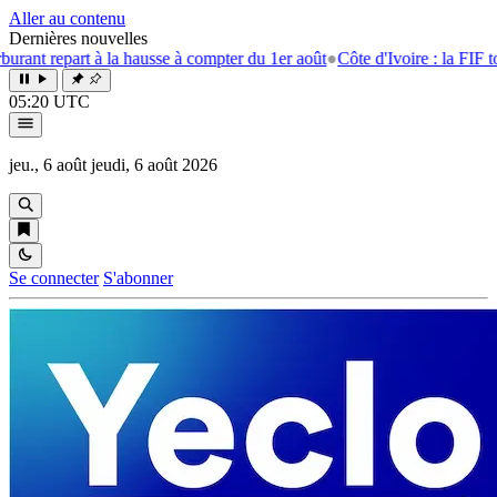
Aller au contenu
Dernières nouvelles
t repart à la hausse à compter du 1er août
●
Côte d'Ivoire : la FIF tourne
05:20 UTC
jeu., 6 août
jeudi, 6 août 2026
Se connecter
S'abonner