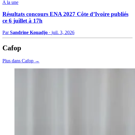
A la une
Résultats concours ENA 2027 Côte d’Ivoire publiés
ce 6 juillet à 17h
Par
Sandrine Kouadjo
·
juil. 3, 2026
Cafop
Plus dans Cafop →