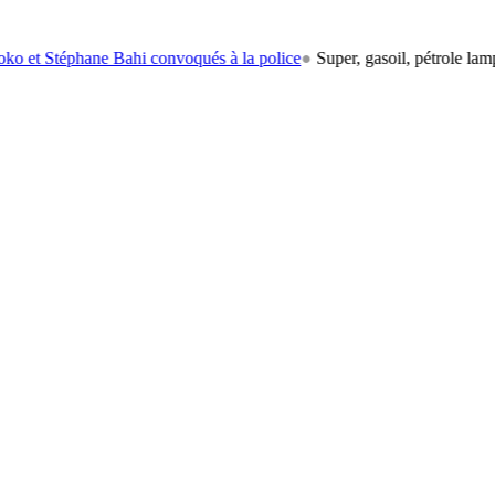
ne Bahi convoqués à la police
●
Super, gasoil, pétrole lampant: le carb