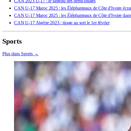
CAN 2023 U-17 : le tableau des demi-finales
CAN U-17 Maroc 2025 : les Éléphanteaux de Côte d'Ivoire écrase
CAN U-17 Maroc 2025 : les Éléphanteaux de Côte d'Ivoire dans 
CAN U-17 Algérie 2023 : tirage au sort le 1er février
Sports
Plus dans Sports →