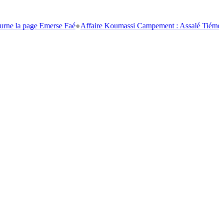
e Emerse Faé
●
Affaire Koumassi Campement : Assalé Tiémoko et Stépha