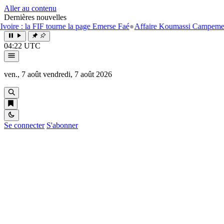
Aller au contenu
Dernières nouvelles
e : la FIF tourne la page Emerse Faé
●
Affaire Koumassi Campement : As
04:22 UTC
ven., 7 août
vendredi, 7 août 2026
Se connecter
S'abonner