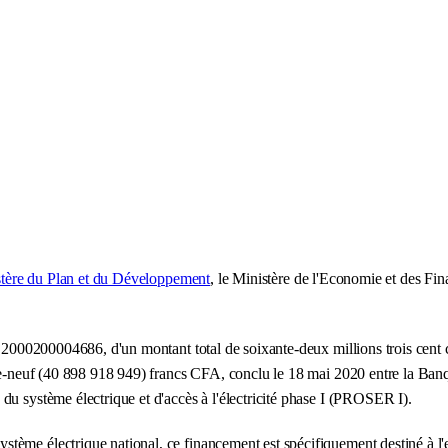
tère du Plan et du Développement
, le Ministère de l'Economie et des Fin
° 2000200004686, d'un montant total de soixante-deux millions trois cent c
rante-neuf (40 898 918 949) francs CFA, conclu le 18 mai 2020 entre la 
du système électrique et d'accès à l'électricité phase I (PROSER I).
tème électrique national, ce financement est spécifiquement destiné à l'