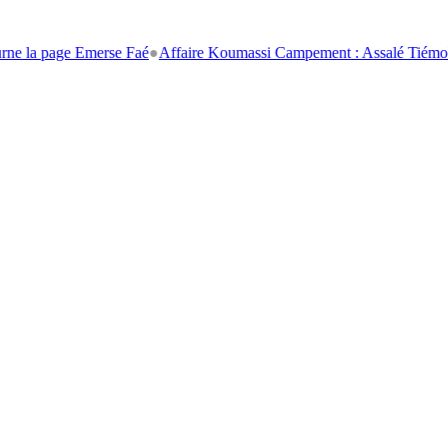
a page Emerse Faé
●
Affaire Koumassi Campement : Assalé Tiémoko et S