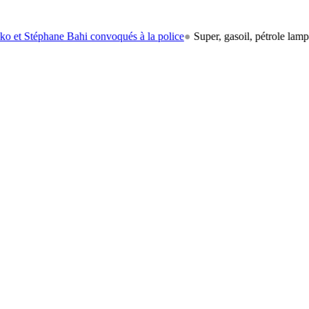
téphane Bahi convoqués à la police
●
Super, gasoil, pétrole lampant: le