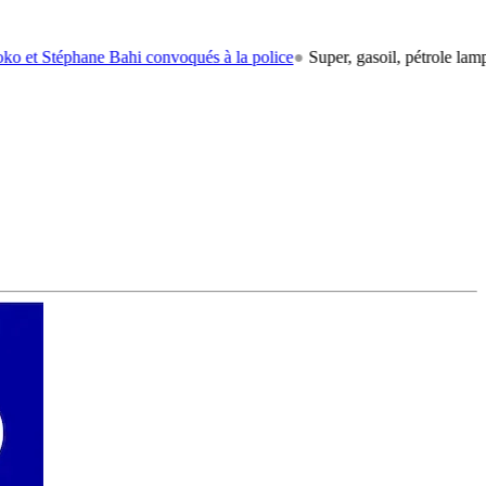
éphane Bahi convoqués à la police
●
Super, gasoil, pétrole lampant: le