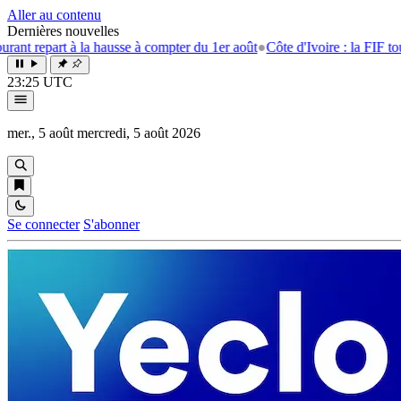
Aller au contenu
Dernières nouvelles
epart à la hausse à compter du 1er août
●
Côte d'Ivoire : la FIF tourne l
23:25 UTC
mer., 5 août
mercredi, 5 août 2026
Se connecter
S'abonner