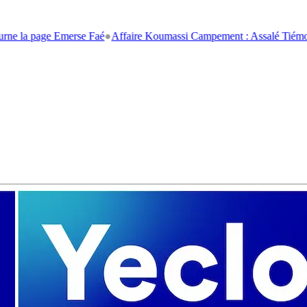
a page Emerse Faé
●
Affaire Koumassi Campement : Assalé Tiémoko et St