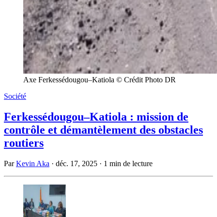
Axe Ferkessédougou–Katiola © Crédit Photo DR
Société
Ferkessédougou–Katiola : mission de
contrôle et démantèlement des obstacles
routiers
Par
Kevin Aka
·
déc. 17, 2025
·
1 min de lecture