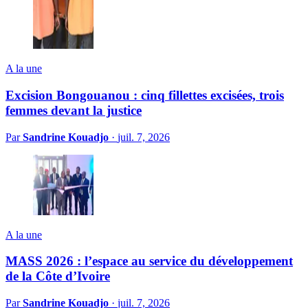
A la une
Excision Bongouanou : cinq fillettes excisées, trois
femmes devant la justice
Par
Sandrine Kouadjo
·
juil. 7, 2026
A la une
MASS 2026 : l’espace au service du développement
de la Côte d’Ivoire
Par
Sandrine Kouadjo
·
juil. 7, 2026