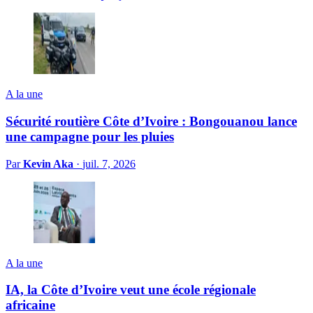
A la une
Sécurité routière Côte d’Ivoire : Bongouanou lance
une campagne pour les pluies
Par
Kevin Aka
·
juil. 7, 2026
A la une
IA, la Côte d’Ivoire veut une école régionale
africaine