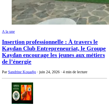
A la une
Insertion professionnelle : À travers le
Kaydan Club Entrepreneuriat, le Groupe
Kaydan encourage les jeunes aux métiers
de l’énergie
Par
Sandrine Kouadjo
·
juin 24, 2026
·
4 min de lecture