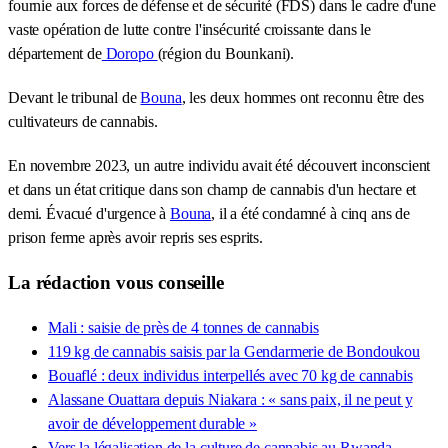
fournie aux forces de défense et de sécurité (FDS) dans le cadre d'une
vaste opération de lutte contre l'insécurité croissante dans le
département de
Doropo
(région du Bounkani).
Devant le tribunal de
Bouna
, les deux hommes ont reconnu être des
cultivateurs de cannabis.
En novembre 2023, un autre individu avait été découvert inconscient
et dans un état critique dans son champ de cannabis d'un hectare et
demi. Évacué d'urgence à
Bouna
, il a été condamné à cinq ans de
prison ferme après avoir repris ses esprits.
La rédaction vous conseille
Mali : saisie de près de 4 tonnes de cannabis
119 kg de cannabis saisis par la Gendarmerie de Bondoukou
Bouaflé : deux individus interpellés avec 70 kg de cannabis
Alassane Ouattara depuis Niakara : « sans paix, il ne peut y
avoir de développement durable »
Vers la légalisation de la culture de cannabis au Rwanda