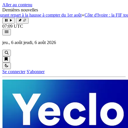
Aller au contenu
Dernières nouvelles
t à la hausse à compter du 1er août
●
Côte d'Ivoire : la FIF tourne la pa
07:09 UTC
jeu., 6 août
jeudi, 6 août 2026
Se connecter
S'abonner