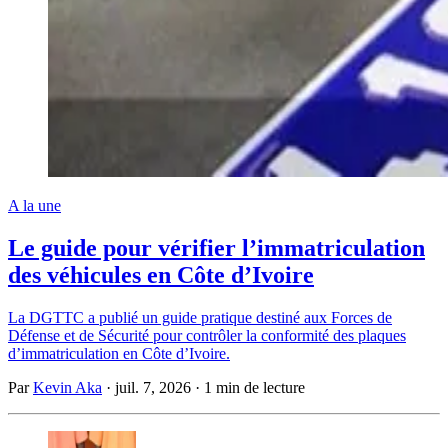
A la une
Le guide pour vérifier l’immatriculation
des véhicules en Côte d’Ivoire
La DGTTC a publié un guide pratique destiné aux Forces de
Défense et de Sécurité pour contrôler la conformité des plaques
d’immatriculation en Côte d’Ivoire.
Par
Kevin Aka
·
juil. 7, 2026
·
1 min de lecture