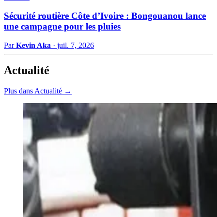
Sécurité routière Côte d’Ivoire : Bongouanou lance
une campagne pour les pluies
Par
Kevin Aka
·
juil. 7, 2026
Actualité
Plus dans Actualité →