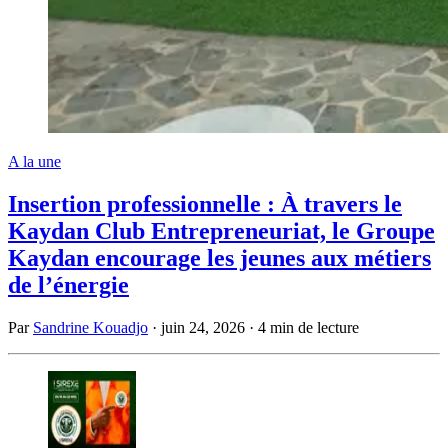
A la une
Insertion professionnelle : À travers le
Kaydan Club Entrepreneuriat, le Groupe
Kaydan encourage les jeunes aux métiers
de l’énergie
Par
Sandrine Kouadjo
·
juin 24, 2026
·
4 min de lecture