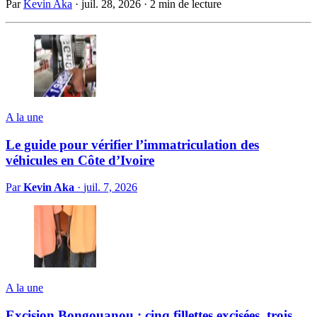
Par
Kevin Aka
·
juil. 28, 2026
·
2 min de lecture
A la une
Le guide pour vérifier l’immatriculation des
véhicules en Côte d’Ivoire
Par
Kevin Aka
·
juil. 7, 2026
A la une
Excision Bongouanou : cinq fillettes excisées, trois