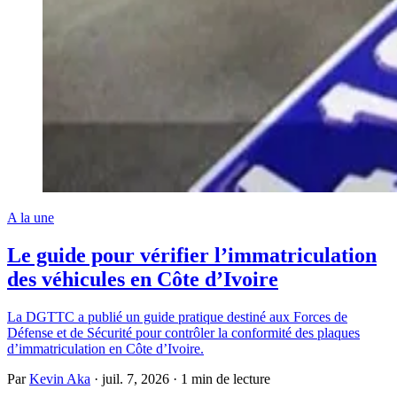
A la une
Le guide pour vérifier l’immatriculation
des véhicules en Côte d’Ivoire
La DGTTC a publié un guide pratique destiné aux Forces de
Défense et de Sécurité pour contrôler la conformité des plaques
d’immatriculation en Côte d’Ivoire.
Par
Kevin Aka
·
juil. 7, 2026
·
1 min de lecture