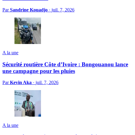
Par
Sandrine Kouadjo
·
juil. 7, 2026
A la une
Sécurité routière Côte d’Ivoire : Bongouanou lance
une campagne pour les pluies
Par
Kevin Aka
·
juil. 7, 2026
A la une