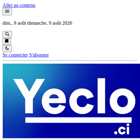
Aller au contenu
dim., 9 août
dimanche, 9 août 2026
Se connecter
S'abonner