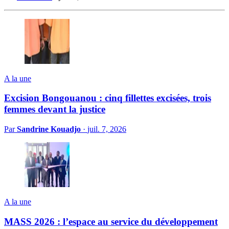
A la une
Excision Bongouanou : cinq fillettes excisées, trois
femmes devant la justice
Par
Sandrine Kouadjo
·
juil. 7, 2026
A la une
MASS 2026 : l’espace au service du développement