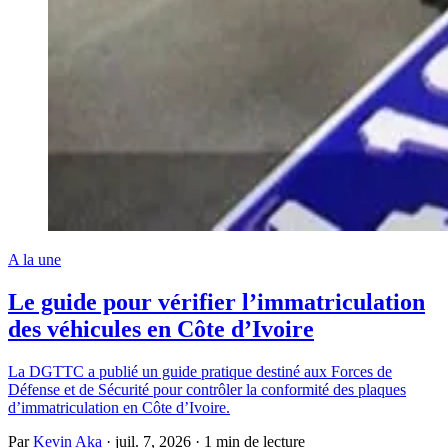
A la une
Le guide pour vérifier l’immatriculation
des véhicules en Côte d’Ivoire
La DGTTC a publié un guide pratique destiné aux Forces de
Défense et de Sécurité pour contrôler la conformité des plaques
d’immatriculation en Côte d’Ivoire.
Par
Kevin Aka
·
juil. 7, 2026
·
1 min de lecture