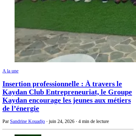
A la une
Insertion professionnelle : À travers le
Kaydan Club Entrepreneuriat, le Groupe
Kaydan encourage les jeunes aux métiers
de l’énergie
Par
Sandrine Kouadjo
·
juin 24, 2026
·
4 min de lecture