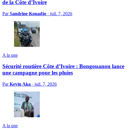
de la Côte d’Ivoire
Par
Sandrine Kouadjo
·
juil. 7, 2026
A la une
Sécurité routière Côte d’Ivoire : Bongouanou lance
une campagne pour les pluies
Par
Kevin Aka
·
juil. 7, 2026
A la une