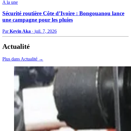
A la une
Sécurité routière Côte d’Ivoire : Bongouanou lance
une campagne pour les pluies
Par
Kevin Aka
·
juil. 7, 2026
Actualité
Plus dans Actualité →