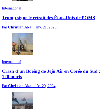
International
Trump signe le retrait des États-Unis de l’OMS
Par
Christian Aka
·
janv. 21, 2025
International
Crash d’un Boeing de Jeju Air en Corée du Sud :
120 morts
Par
Christian Aka
·
déc. 29, 2024