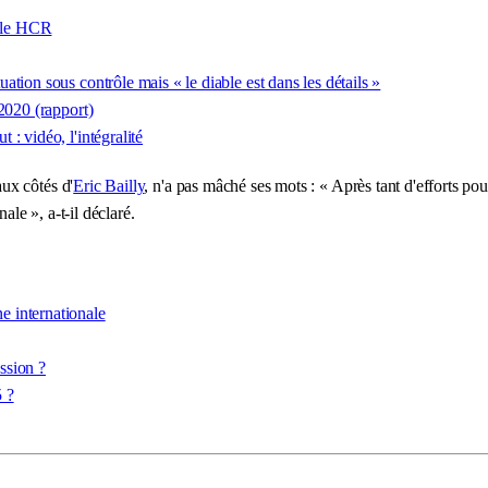
 le HCR
tion sous contrôle mais « le diable est dans les détails »
2020 (rapport)
: vidéo, l'intégralité
ux côtés d'
Eric Bailly
, n'a pas mâché ses mots : « Après tant d'efforts pou
ale », a-t-il déclaré.
 internationale
ssion ?
 ?