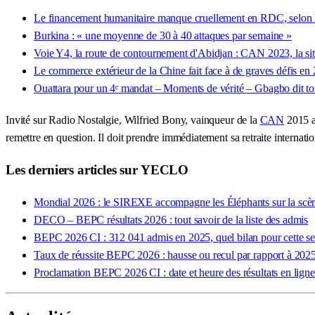
Le financement humanitaire manque cruellement en RDC, selon
Burkina : « une moyenne de 30 à 40 attaques par semaine »
Voie Y4, la route de contournement d'Abidjan : CAN 2023, la situa
Le commerce extérieur de la Chine fait face à de graves défis en 
Ouattara pour un 4ᵉ mandat – Moments de vérité – Gbagbo dit tout 
Invité sur Radio Nostalgie, Wilfried Bony, vainqueur de la
CAN
2015 a
remettre en question. Il doit prendre immédiatement sa retraite internation
Les derniers articles sur YECLO
Mondial 2026 : le SIREXE accompagne les Éléphants sur la scène
DECO – BEPC résultats 2026 : tout savoir de la liste des admis
BEPC 2026 CI : 312 041 admis en 2025, quel bilan pour cette se
Taux de réussite BEPC 2026 : hausse ou recul par rapport à 2025
Proclamation BEPC 2026 CI : date et heure des résultats en ligne