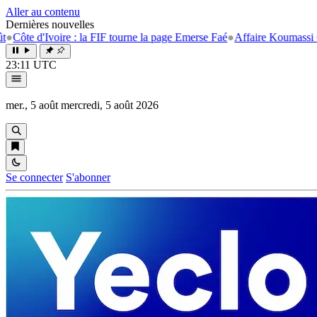
Aller au contenu
Dernières nouvelles
voire : la FIF tourne la page Emerse Faé
●
Affaire Koumassi Campement 
23:11 UTC
mer., 5 août
mercredi, 5 août 2026
Se connecter
S'abonner