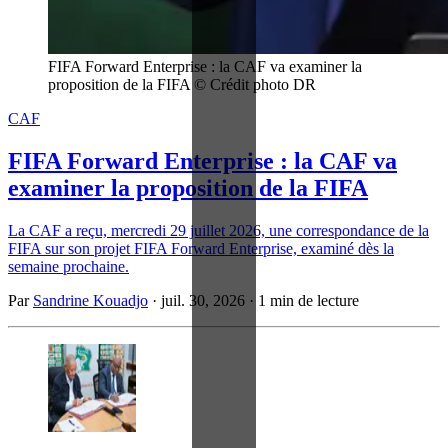
FIFA Forward Enterprise : la CAF va examiner la 
proposition de la FIFA © Crédit photo DR
CAF
FIFA Forward Enterprise : la CAF va
examiner la proposition de la FIFA
La CAF a reçu, mercredi 29 juillet 2026, une correspondance de la
FIFA sur son projet FIFA Forward Enterprise, examiné dès la
semaine prochaine.
Par
Sandrine Kouadjo
·
juil. 30, 2026
·
1 min de lecture