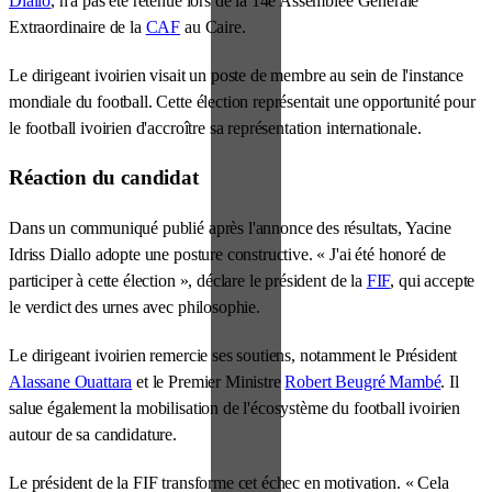
Diallo
, n'a pas été retenue lors de la 14e Assemblée Générale
Extraordinaire de la
CAF
au Caire.
Le dirigeant ivoirien visait un poste de membre au sein de l'instance
mondiale du football. Cette élection représentait une opportunité pour
le football ivoirien d'accroître sa représentation internationale.
Réaction du candidat
Dans un communiqué publié après l'annonce des résultats, Yacine
Idriss Diallo adopte une posture constructive. « J'ai été honoré de
participer à cette élection », déclare le président de la
FIF
, qui accepte
le verdict des urnes avec philosophie.
Le dirigeant ivoirien remercie ses soutiens, notamment le Président
Alassane Ouattara
et le Premier Ministre
Robert Beugré Mambé
. Il
salue également la mobilisation de l'écosystème du football ivoirien
autour de sa candidature.
Le président de la FIF transforme cet échec en motivation. « Cela