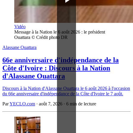
Vidéo
Message à la Nation le 6 août 2026 : le président 
Ouattara © Crédit photo DR
Alassane Ouattara
66e anniversaire d'indépendance de la
Côte d'Ivoire : Discours à la Nation
d'Alassane Ouattara
Discours à la Nation d'Alassane Ouattara le 6 août 2026 à l'occasion
du 66e anniversaire d'indépendance de la Côte d'Ivoire le 7 août.
Par
YECLO.com
·
août 7, 2026
·
6 min de lecture