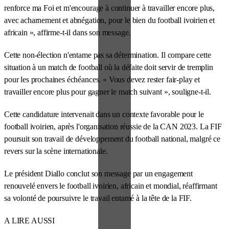
renforce ma Foi et m'encourage à continuer à travailler encore plus,
avec acharnement et abnégation, pour le bien du football ivoirien et
africain », affirme-t-il dans son message.
Cette non-élection n'entame pas sa détermination. Il compare cette
situation à un match de football où la défaite doit servir de tremplin
pour les prochaines échéances. « Vous devez rester fair-play et
travailler encore plus pour gagner le match suivant », souligne-t-il.
Cette candidature intervenait dans un contexte favorable pour le
football ivoirien, après l'organisation réussie de la CAN 2023. La FIF
poursuit son travail de développement du football national, malgré ce
revers sur la scène internationale.
Le président Diallo conclut son message par un engagement
renouvelé envers le football ivoirien, africain et mondial, réaffirmant
sa volonté de poursuivre le travail entamé à la tête de la FIF.
A LIRE AUSSI