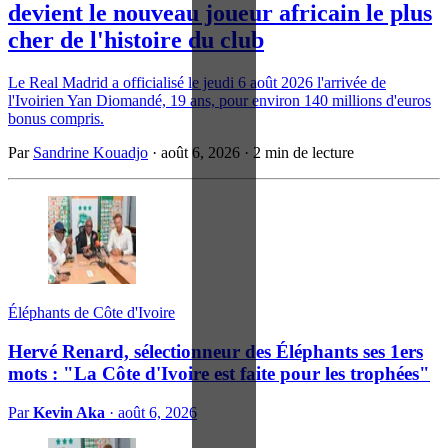
devient le nouveau joueur africain le plus
cher de l'histoire du club
Le Real Madrid a officialisé le jeudi 6 août 2026 l'arrivée de
l'Ivoirien Yan Diomandé, 19 ans, pour environ 140 millions d'euros
bonus compris.
Par
Sandrine Kouadjo
·
août 6, 2026
·
2 min de lecture
Éléphants de Côte d'Ivoire
Hervé Renard, sélectionneur des Éléphants ses 1ers
mots : "La Côte d'Ivoire est faite pour les trophées"
Par
Kevin Aka
·
août 6, 2026