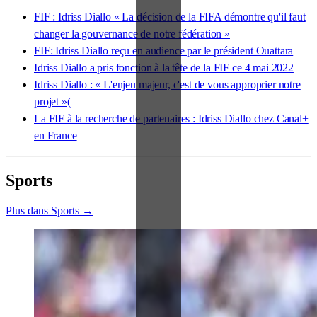
FIF : Idriss Diallo « La décision de la FIFA démontre qu'il faut
changer la gouvernance de notre fédération »
FIF: Idriss Diallo reçu en audience par le président Ouattara
Idriss Diallo a pris fonction à la tête de la FIF ce 4 mai 2022
Idriss Diallo : « L'enjeu majeur, c'est de vous approprier notre
projet »(
La FIF à la recherche de partenaires : Idriss Diallo chez Canal+
en France
Sports
Plus dans Sports →