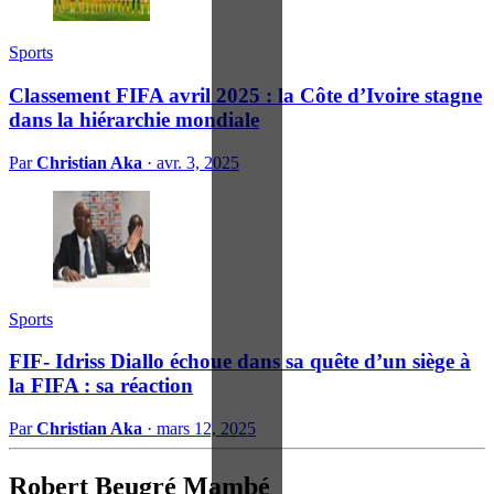
Sports
Classement FIFA avril 2025 : la Côte d’Ivoire stagne
dans la hiérarchie mondiale
Par
Christian Aka
·
avr. 3, 2025
Sports
FIF- Idriss Diallo échoue dans sa quête d’un siège à
la FIFA : sa réaction
Par
Christian Aka
·
mars 12, 2025
Robert Beugré Mambé