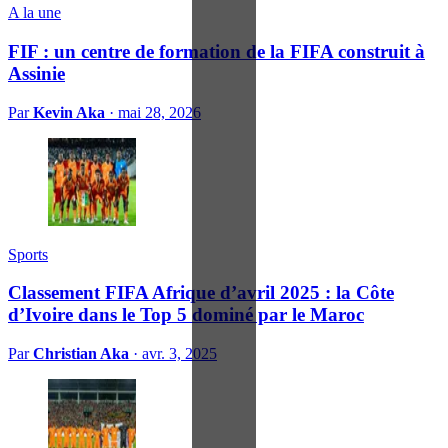
A la une
FIF : un centre de formation de la FIFA construit à
Assinie
Par
Kevin Aka
·
mai 28, 2026
Sports
Classement FIFA Afrique d’avril 2025 : la Côte
d’Ivoire dans le Top 5 dominé par le Maroc
Par
Christian Aka
·
avr. 3, 2025