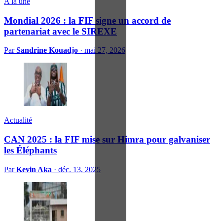
A la une
Mondial 2026 : la FIF signe un accord de
partenariat avec le SIREXE
Par
Sandrine Kouadjo
·
mai 27, 2026
Actualité
CAN 2025 : la FIF mise sur Himra pour galvaniser
les Éléphants
Par
Kevin Aka
·
déc. 13, 2025