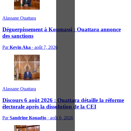
Alassane Ouattara
Déguerpissement à Koumassi : Ouattara annonce
des sanctions
Par
Kevin Aka
·
août 7, 2026
Alassane Ouattara
Discours 6 août 2026 : Ouattara détaille la réforme
électorale après la dissolution de la CEI
Par
Sandrine Kouadjo
·
août 6, 2026