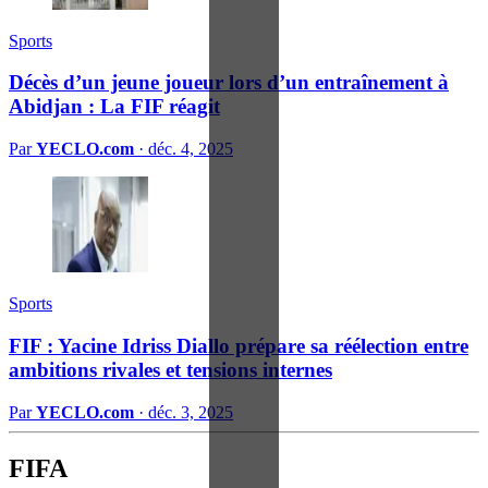
Sports
Décès d’un jeune joueur lors d’un entraînement à
Abidjan : La FIF réagit
Par
YECLO.com
·
déc. 4, 2025
Sports
FIF : Yacine Idriss Diallo prépare sa réélection entre
ambitions rivales et tensions internes
Par
YECLO.com
·
déc. 3, 2025
FIFA