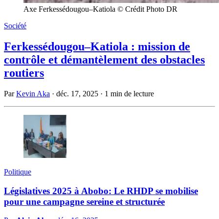
Axe Ferkessédougou–Katiola © Crédit Photo DR
Société
Ferkessédougou–Katiola : mission de
contrôle et démantèlement des obstacles
routiers
Par
Kevin Aka
·
déc. 17, 2025
·
1 min de lecture
Politique
Législatives 2025 à Abobo: Le RHDP se mobilise
pour une campagne sereine et structurée