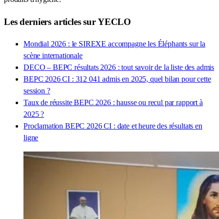
Les derniers articles sur YECLO
Mondial 2026 : le SIREXE accompagne les Éléphants sur la
scène internationale
DECO – BEPC résultats 2026 : tout savoir de la liste des admis
BEPC 2026 CI : 312 041 admis en 2025, quel bilan pour cette
session ?
Taux de réussite BEPC 2026 : hausse ou recul par rapport à
2025 ?
Proclamation BEPC 2026 CI : date et heure des résultats en
ligne