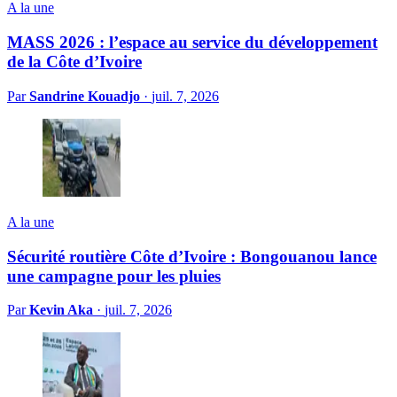
A la une
MASS 2026 : l’espace au service du développement
de la Côte d’Ivoire
Par
Sandrine Kouadjo
·
juil. 7, 2026
A la une
Sécurité routière Côte d’Ivoire : Bongouanou lance
une campagne pour les pluies
Par
Kevin Aka
·
juil. 7, 2026