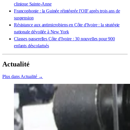
clinique Sainte-Anne
Francophonie : la Guinée réintégrée l'OIF après trois ans de
suspension
Résistance aux antimicrobiens en Côte d'Ivoire : la stratégie
nationale dévoilée à New York
Classes passerelles Côte d'Ivoire : 30 nouvelles pour 900
enfants déscolarisés
Actualité
Plus dans Actualité →