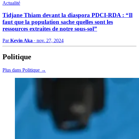
Actualité
Tidjane Thiam devant la diaspora PDCI-RDA : “Il
faut que la population sache quelles sont les
ressources extraites de notre sous-sol”
Par
Kevin Aka
·
nov. 27, 2024
Politique
Plus dans Politique →