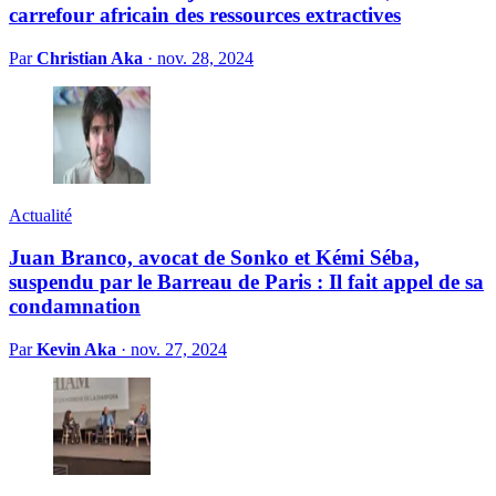
carrefour africain des ressources extractives
Par
Christian Aka
·
nov. 28, 2024
Actualité
Juan Branco, avocat de Sonko et Kémi Séba,
suspendu par le Barreau de Paris : Il fait appel de sa
condamnation
Par
Kevin Aka
·
nov. 27, 2024