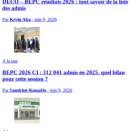
DECO – BEPC résultats 2026 : tout savoir de la liste
des admis
Par
Kevin Aka
·
juin 9, 2026
A la une
BEPC 2026 CI : 312 041 admis en 2025, quel bilan
pour cette session ?
Par
Sandrine Kouadjo
·
juin 9, 2026