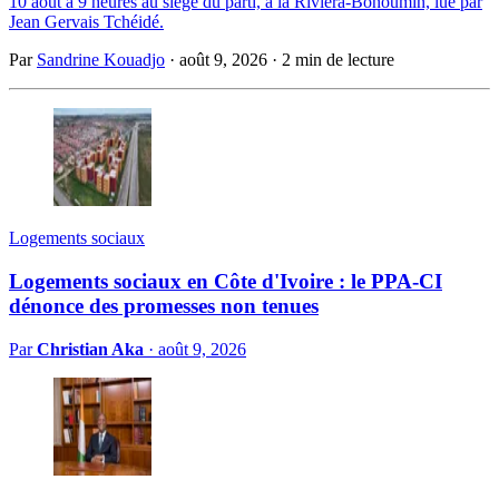
10 août à 9 heures au siège du parti, à la Riviera-Bonoumin, lue par
Jean Gervais Tchéidé.
Par
Sandrine Kouadjo
·
août 9, 2026
·
2 min de lecture
Logements sociaux
Logements sociaux en Côte d'Ivoire : le PPA-CI
dénonce des promesses non tenues
Par
Christian Aka
·
août 9, 2026