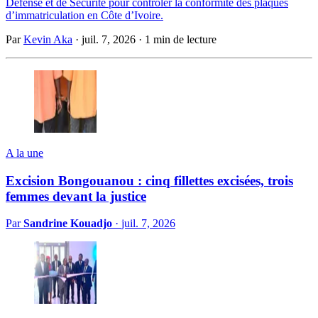
Défense et de Sécurité pour contrôler la conformité des plaques
d’immatriculation en Côte d’Ivoire.
Par
Kevin Aka
·
juil. 7, 2026
·
1 min de lecture
A la une
Excision Bongouanou : cinq fillettes excisées, trois
femmes devant la justice
Par
Sandrine Kouadjo
·
juil. 7, 2026