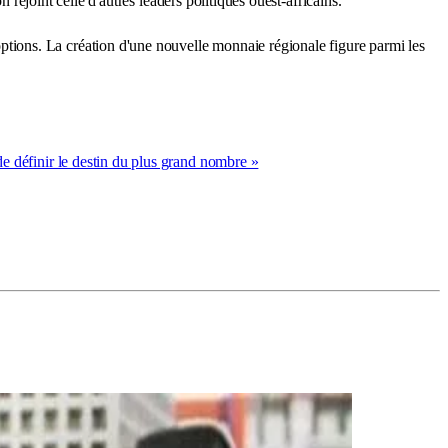
 rejoint celle d'autres leaders politiques ouest-africains.
ions. La création d'une nouvelle monnaie régionale figure parmi les
 de définir le destin du plus grand nombre »