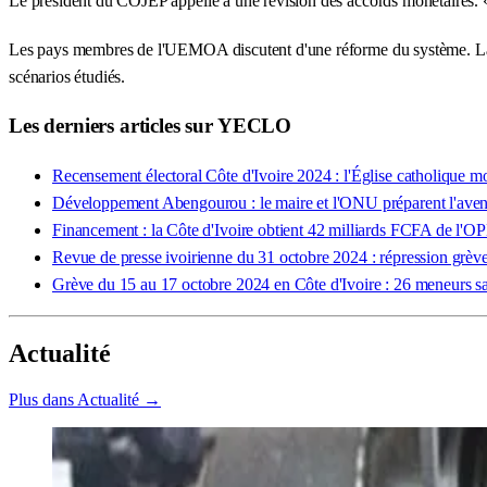
Le président du COJEP appelle à une révision des accords monétaires. « Il f
Les pays membres de l'UEMOA discutent d'une réforme du système. La Ba
scénarios étudiés.
Les derniers articles sur YECLO
Recensement électoral Côte d'Ivoire 2024 : l'Église catholique mob
Développement Abengourou : le maire et l'ONU préparent l'aven
Financement : la Côte d'Ivoire obtient 42 milliards FCFA de l'
Revue de presse ivoirienne du 31 octobre 2024 : répression grève
Grève du 15 au 17 octobre 2024 en Côte d'Ivoire : 26 meneurs sa
Actualité
Plus dans Actualité →