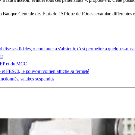
aut s'asseoir, évaluer tous ces partenariats », propose-t-il. Cette position
nque Centrale des États de l'Afrique de l'Ouest examine différentes opt
ilise ses fidèles, « continuer à s'abstenir, c'est permettre à quelques-uns
ir
OPEP et du MCC
 et FESCI, le pouvoir ivoirien affiche sa fermeté
nctionnés, salaires suspendus