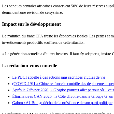
Les banques centrales africaines conservent 50% de leurs réserves auprè
demandent une révision de ce système.
Impact sur le développement
Le maintien du franc CFA freine les économies locales. Les petites et m
investissements productifs souffrent de cette situation.
« La génération actuelle a d'autres besoins. Il faut s'y adapter », insis
La rédaction vous conseille
Le PDCI appelle à des actions sans sacrifices inutiles de vie
(COVID-19) La Chine renforce le contrôle des déplacements pers
Après le 7 février 2020, « Gbagbo pourrait aller partout où il veu
Éliminatoires CAN 2025 : la Côte d'Ivoire dans le Groupe G, un
Gabon : Ali Bongo déchu de la présidence de son parti politique