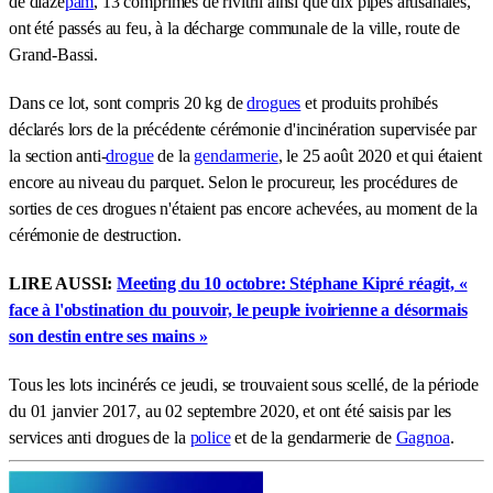
de diazé
pam
, 13 comprimés de rivitril ainsi que dix pipes artisanales,
ont été passés au feu, à la décharge communale de la ville, route de
Grand-Bassi.
Dans ce lot, sont compris 20 kg de
drogues
et produits prohibés
déclarés lors de la précédente cérémonie d'incinération supervisée par
la section anti-
drogue
de la
gendarmerie
, le 25 août 2020 et qui étaient
encore au niveau du parquet. Selon le procureur, les procédures de
sorties de ces drogues n'étaient pas encore achevées, au moment de la
cérémonie de destruction.
LIRE AUSSI:
Meeting du 10 octobre: Stéphane Kipré réagit, «
face à l'obstination du pouvoir, le peuple ivoirienne a désormais
son destin entre ses mains »
Tous les lots incinérés ce jeudi, se trouvaient sous scellé, de la période
du 01 janvier 2017, au 02 septembre 2020, et ont été saisis par les
services anti drogues de la
police
et de la gendarmerie de
Gagnoa
.