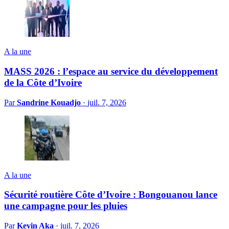
A la une
MASS 2026 : l’espace au service du développement
de la Côte d’Ivoire
Par
Sandrine Kouadjo
·
juil. 7, 2026
A la une
Sécurité routière Côte d’Ivoire : Bongouanou lance
une campagne pour les pluies
Par
Kevin Aka
·
juil. 7, 2026