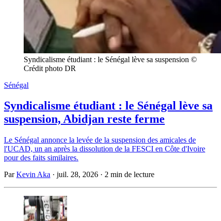
Syndicalisme étudiant : le Sénégal lève sa suspension © 
Crédit photo DR
Sénégal
Syndicalisme étudiant : le Sénégal lève sa
suspension, Abidjan reste ferme
Le Sénégal annonce la levée de la suspension des amicales de
l'UCAD, un an après la dissolution de la FESCI en Côte d'Ivoire
pour des faits similaires.
Par
Kevin Aka
·
juil. 28, 2026
·
2 min de lecture