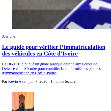
A la une
Le guide pour vérifier l’immatriculation
des véhicules en Côte d’Ivoire
La DGTTC a publié un guide pratique destiné aux Forces de
Défense et de Sécurité pour contrôler la conformité des plaques
d’immatriculation en Côte d’Ivoire.
Par
Kevin Aka
·
juil. 7, 2026
·
1 min de lecture