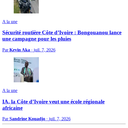
A la une
Sécurité routière Côte d’Ivoire : Bongouanou lance
une campagne pour les pluies
Par
Kevin Aka
·
juil. 7, 2026
A la une
IA, la Côte d’Ivoire veut une école régionale
africaine
Par
Sandrine Kouadjo
·
juil. 7, 2026