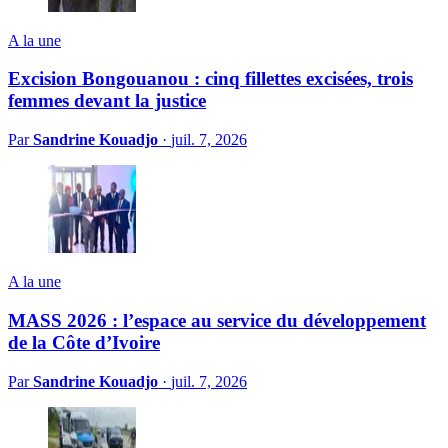
A la une
Excision Bongouanou : cinq fillettes excisées, trois
femmes devant la justice
Par
Sandrine Kouadjo
·
juil. 7, 2026
A la une
MASS 2026 : l’espace au service du développement
de la Côte d’Ivoire
Par
Sandrine Kouadjo
·
juil. 7, 2026