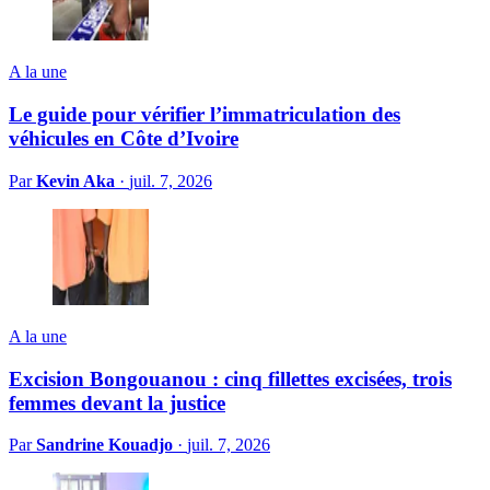
A la une
Le guide pour vérifier l’immatriculation des
véhicules en Côte d’Ivoire
Par
Kevin Aka
·
juil. 7, 2026
A la une
Excision Bongouanou : cinq fillettes excisées, trois
femmes devant la justice
Par
Sandrine Kouadjo
·
juil. 7, 2026