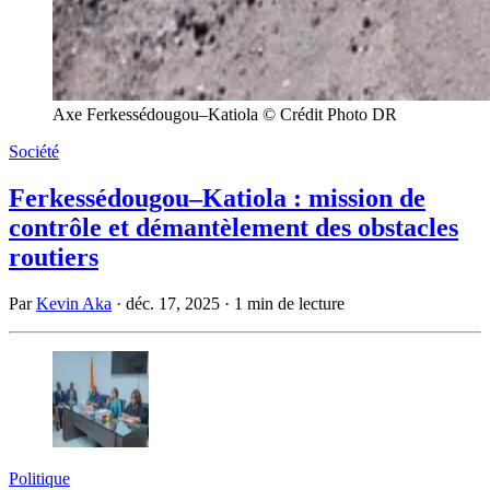
Axe Ferkessédougou–Katiola © Crédit Photo DR
Société
Ferkessédougou–Katiola : mission de
contrôle et démantèlement des obstacles
routiers
Par
Kevin Aka
·
déc. 17, 2025
·
1 min de lecture
Politique