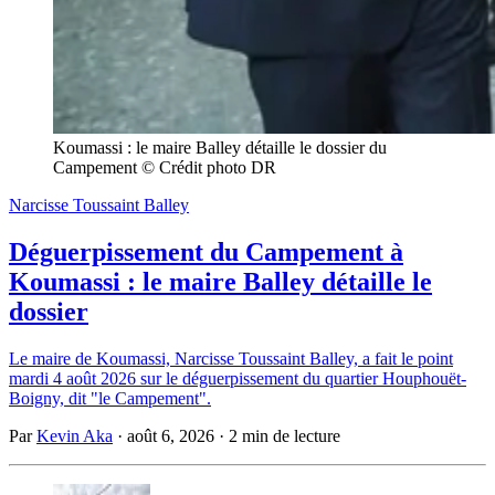
Koumassi : le maire Balley détaille le dossier du 
Campement © Crédit photo DR
Narcisse Toussaint Balley
Déguerpissement du Campement à
Koumassi : le maire Balley détaille le
dossier
Le maire de Koumassi, Narcisse Toussaint Balley, a fait le point
mardi 4 août 2026 sur le déguerpissement du quartier Houphouët-
Boigny, dit "le Campement".
Par
Kevin Aka
·
août 6, 2026
·
2 min de lecture