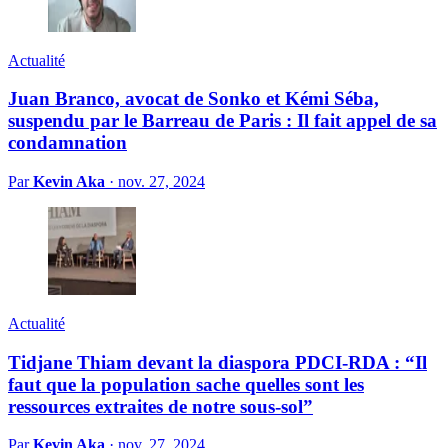
Actualité
Juan Branco, avocat de Sonko et Kémi Séba,
suspendu par le Barreau de Paris : Il fait appel de sa
condamnation
Par
Kevin Aka
·
nov. 27, 2024
Actualité
Tidjane Thiam devant la diaspora PDCI-RDA : “Il
faut que la population sache quelles sont les
ressources extraites de notre sous-sol”
Par
Kevin Aka
·
nov. 27, 2024