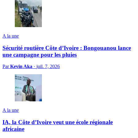
A la une
Sécurité routière Côte d’Ivoire : Bongouanou lance
une campagne pour les pluies
Par
Kevin Aka
·
juil. 7, 2026
A la une
IA, la Côte d’Ivoire veut une école régionale
africaine