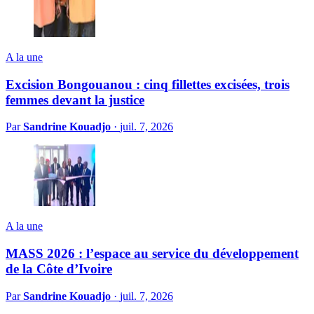
A la une
Excision Bongouanou : cinq fillettes excisées, trois
femmes devant la justice
Par
Sandrine Kouadjo
·
juil. 7, 2026
A la une
MASS 2026 : l’espace au service du développement
de la Côte d’Ivoire
Par
Sandrine Kouadjo
·
juil. 7, 2026