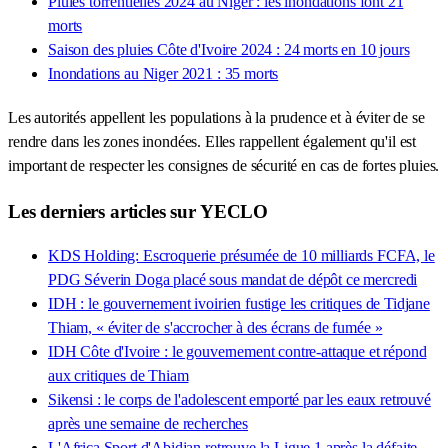
Pluies torrentielles 2024 au Niger : les inondations font 21
morts
Saison des pluies Côte d'Ivoire 2024 : 24 morts en 10 jours
Inondations au Niger 2021 : 35 morts
Les autorités appellent les populations à la prudence et à éviter de se
rendre dans les zones inondées. Elles rappellent également qu'il est
important de respecter les consignes de sécurité en cas de fortes pluies.
Les derniers articles sur YECLO
KDS Holding: Escroquerie présumée de 10 milliards FCFA, le
PDG Séverin Doga placé sous mandat de dépôt ce mercredi
IDH : le gouvernement ivoirien fustige les critiques de Tidjane
Thiam, « éviter de s'accrocher à des écrans de fumée »
IDH Côte d'Ivoire : le gouvernement contre-attaque et répond
aux critiques de Thiam
Sikensi : le corps de l'adolescent emporté par les eaux retrouvé
après une semaine de recherches
L'Africa Sport d'Abidjan retrouve la Ligue 1 après la défaite