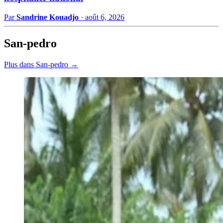
Par
Sandrine Kouadjo
·
août 6, 2026
San-pedro
Plus dans San-pedro →