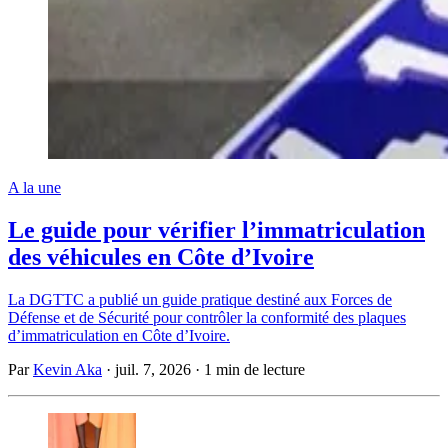
A la une
Le guide pour vérifier l’immatriculation
des véhicules en Côte d’Ivoire
La DGTTC a publié un guide pratique destiné aux Forces de
Défense et de Sécurité pour contrôler la conformité des plaques
d’immatriculation en Côte d’Ivoire.
Par
Kevin Aka
·
juil. 7, 2026
·
1 min de lecture