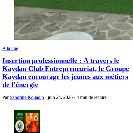
A la une
Insertion professionnelle : À travers le
Kaydan Club Entrepreneuriat, le Groupe
Kaydan encourage les jeunes aux métiers
de l’énergie
Par
Sandrine Kouadjo
·
juin 24, 2026
·
4 min de lecture