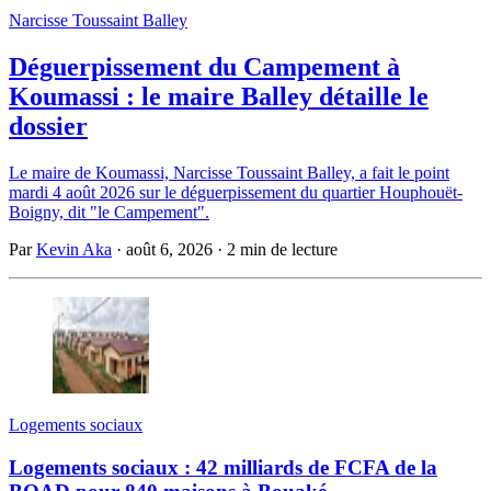
Narcisse Toussaint Balley
Déguerpissement du Campement à
Koumassi : le maire Balley détaille le
dossier
Le maire de Koumassi, Narcisse Toussaint Balley, a fait le point
mardi 4 août 2026 sur le déguerpissement du quartier Houphouët-
Boigny, dit "le Campement".
Par
Kevin Aka
·
août 6, 2026
·
2 min de lecture
Logements sociaux
Logements sociaux : 42 milliards de FCFA de la