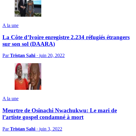
A la une
La Côte d’Ivoire enregistre 2.234 réfugiés étrangers
sur son sol (DAARA)
Par
Tristan Sahi
·
juin 20, 2022
A la une
Meurtre de Osinachi Nwachukwu: Le mari de
l’artiste gospel condamné à mort
Par
Tristan Sahi
·
juin 3, 2022