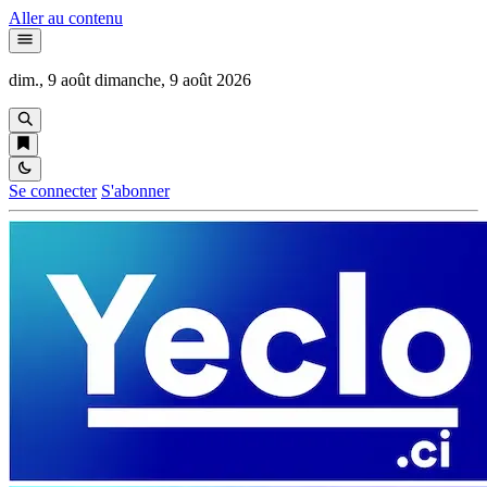
Aller au contenu
dim., 9 août
dimanche, 9 août 2026
Se connecter
S'abonner