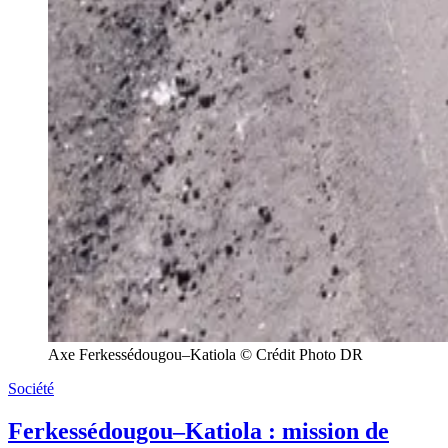
Axe Ferkessédougou–Katiola © Crédit Photo DR
Société
Ferkessédougou–Katiola : mission de