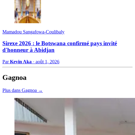
Mamadou Sangafowa-Coulibaly
Sirexe 2026 : le Botswana confirmé pays invité
d'honneur à Abidjan
Par
Kevin Aka
·
août 1, 2026
Gagnoa
Plus dans Gagnoa →