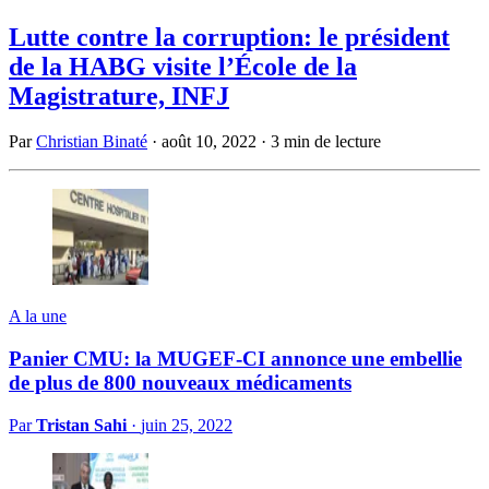
Lutte contre la corruption: le président
de la HABG visite l’École de la
Magistrature, INFJ
Par
Christian Binaté
·
août 10, 2022
·
3 min de lecture
A la une
Panier CMU: la MUGEF-CI annonce une embellie
de plus de 800 nouveaux médicaments
Par
Tristan Sahi
·
juin 25, 2022