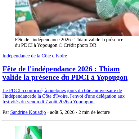
Fête de l'indépendance 2026 : Thiam valide la présence 
du PDCI à Yopougon © Crédit photo DR
Indépendance de la Côte d'Ivoire
Fête de l'indépendance 2026 : Thiam
valide la présence du PDCI à Yopougon
Le PDCI a confirmé, à quelques jours du 66e anniversaire de
l'indépendancede la Côte d'Ivoire, l'envoi d'une délégation aux
festivités du vendredi 7 août 2026 à Yopougon.
Par
Sandrine Kouadjo
·
août 5, 2026
·
2 min de lecture