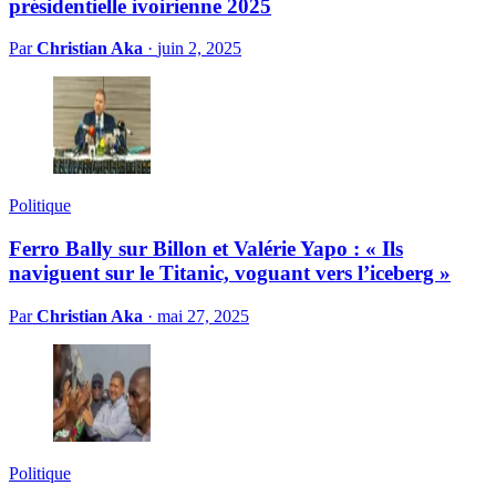
présidentielle ivoirienne 2025
Par
Christian Aka
·
juin 2, 2025
Politique
Ferro Bally sur Billon et Valérie Yapo : « Ils
naviguent sur le Titanic, voguant vers l’iceberg »
Par
Christian Aka
·
mai 27, 2025
Politique