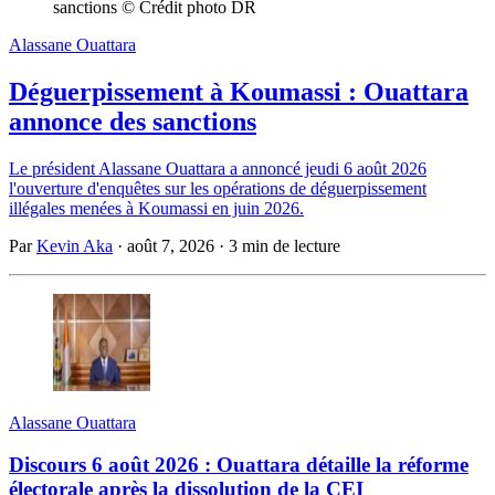
sanctions © Crédit photo DR
Alassane Ouattara
Déguerpissement à Koumassi : Ouattara
annonce des sanctions
Le président Alassane Ouattara a annoncé jeudi 6 août 2026
l'ouverture d'enquêtes sur les opérations de déguerpissement
illégales menées à Koumassi en juin 2026.
Par
Kevin Aka
·
août 7, 2026
·
3 min de lecture
Alassane Ouattara
Discours 6 août 2026 : Ouattara détaille la réforme
électorale après la dissolution de la CEI