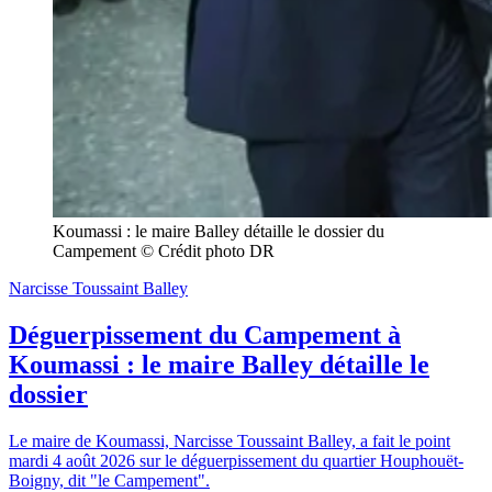
Koumassi : le maire Balley détaille le dossier du 
Campement © Crédit photo DR
Narcisse Toussaint Balley
Déguerpissement du Campement à
Koumassi : le maire Balley détaille le
dossier
Le maire de Koumassi, Narcisse Toussaint Balley, a fait le point
mardi 4 août 2026 sur le déguerpissement du quartier Houphouët-
Boigny, dit "le Campement".