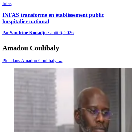
Infas
INFAS transformé en établissement public
hospitalier national
Par
Sandrine Kouadjo
·
août 6, 2026
Amadou Coulibaly
Plus dans Amadou Coulibaly →