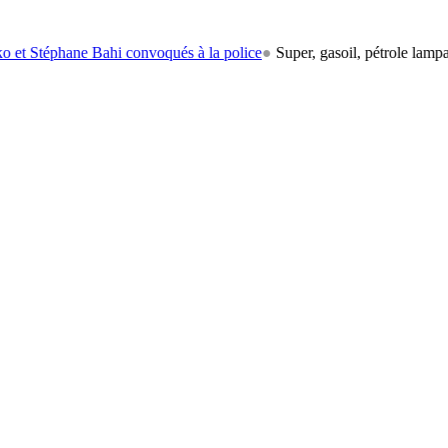
éphane Bahi convoqués à la police
●
Super, gasoil, pétrole lampant: le 