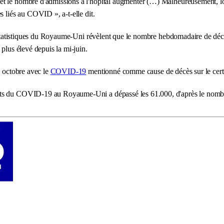
t le nombre d'admissions à l'hôpital augmenter (…) Malheureusement, lor
s liés au COVID », a-t-elle dit.
es statistiques du Royaume-Uni révèlent que le nombre hebdomadaire de déc
plus élevé depuis la mi-juin.
6 octobre avec le
COVID-19
mentionné comme cause de décès sur le certi
s du COVID-19 au Royaume-Uni a dépassé les 61.000, d'après le nombre to