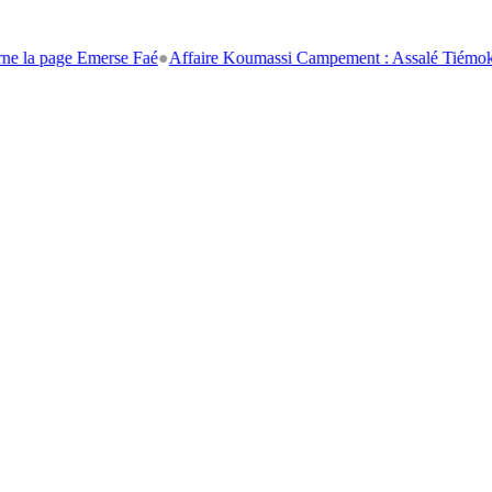
 page Emerse Faé
●
Affaire Koumassi Campement : Assalé Tiémoko et St