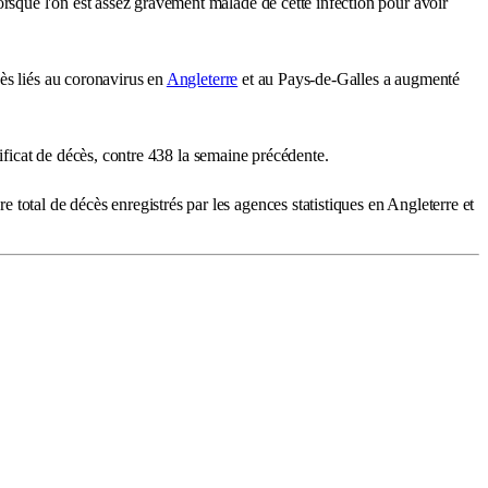
sque l'on est assez gravement malade de cette infection pour avoir
ès liés au coronavirus en
Angleterre
et au Pays-de-Galles a augmenté
ficat de décès, contre 438 la semaine précédente.
tal de décès enregistrés par les agences statistiques en Angleterre et