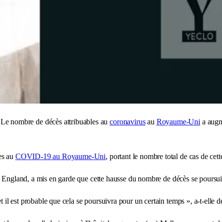
Le nombre de décès attribuables au
coronavirus
au
Royaume-Uni
a augme
.
es au
COVID-19 au Royaume-Uni
, portant le nombre total de cas de ce
th England, a mis en garde que cette hausse du nombre de décès se poursui
il est probable que cela se poursuivra pour un certain temps », a-t-elle