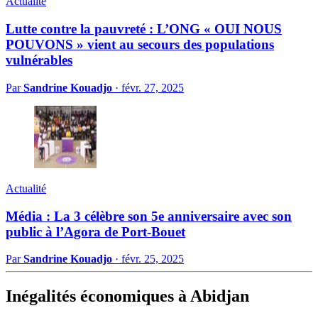
Actualité
Lutte contre la pauvreté : L’ONG « OUI NOUS
POUVONS » vient au secours des populations
vulnérables
Par
Sandrine Kouadjo
·
févr. 27, 2025
Actualité
Média : La 3 célèbre son 5e anniversaire avec son
public à l’Agora de Port-Bouet
Par
Sandrine Kouadjo
·
févr. 25, 2025
Inégalités économiques à Abidjan