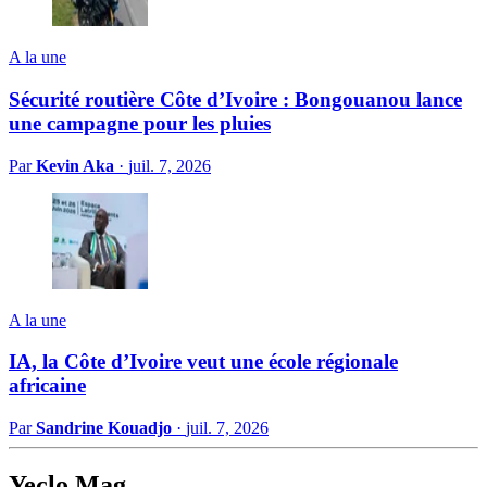
A la une
Sécurité routière Côte d’Ivoire : Bongouanou lance
une campagne pour les pluies
Par
Kevin Aka
·
juil. 7, 2026
A la une
IA, la Côte d’Ivoire veut une école régionale
africaine
Par
Sandrine Kouadjo
·
juil. 7, 2026
Yeclo Mag