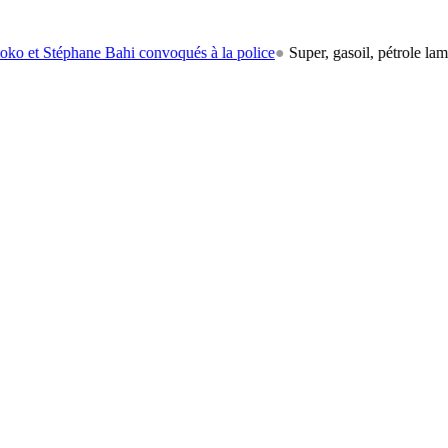
éphane Bahi convoqués à la police
●
Super, gasoil, pétrole lampant: le 