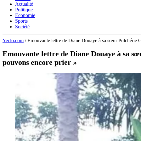
Actualité
Politique
Economie
Sports
Société
Yeclo.com
/
Emouvante lettre de Diane Douaye à sa sœur Pulchérie Gb
Emouvante lettre de Diane Douaye à sa sœu
pouvons encore prier »