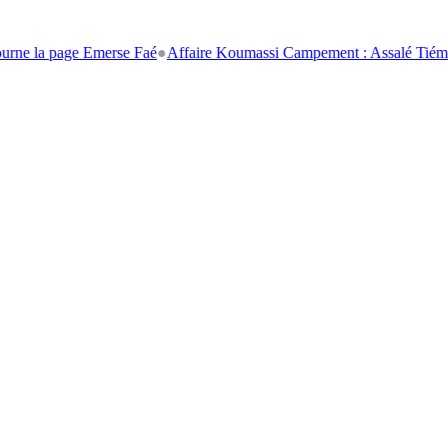
a page Emerse Faé
●
Affaire Koumassi Campement : Assalé Tiémoko et St