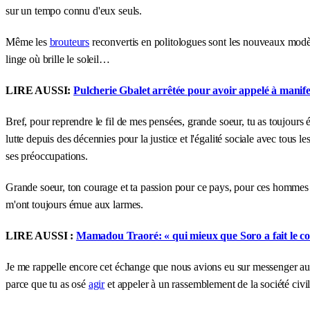
sur un tempo connu d'eux seuls.
Même les
brouteurs
reconvertis en politologues sont les nouveaux modèl
linge où brille le soleil…
LIRE AUSSI:
Pulcherie Gbalet arrêtée pour avoir appelé à manif
Bref, pour reprendre le fil de mes pensées, grande soeur, tu as toujour
lutte depuis des décennies pour la justice et l'égalité sociale avec tous 
ses préoccupations.
Grande soeur, ton courage et ta passion pour ce pays, pour ces hommes et
m'ont toujours émue aux larmes.
LIRE AUSSI :
Mamadou Traoré: « qui mieux que Soro a fait le c
Je me rappelle encore cet échange que nous avions eu sur messenger au t
parce que tu as osé
agir
et appeler à un rassemblement de la société civi