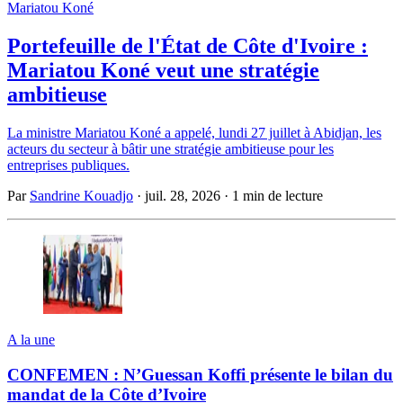
Mariatou Koné
Portefeuille de l'État de Côte d'Ivoire :
Mariatou Koné veut une stratégie
ambitieuse
La ministre Mariatou Koné a appelé, lundi 27 juillet à Abidjan, les
acteurs du secteur à bâtir une stratégie ambitieuse pour les
entreprises publiques.
Par
Sandrine Kouadjo
·
juil. 28, 2026
·
1 min de lecture
A la une
CONFEMEN : N’Guessan Koffi présente le bilan du
mandat de la Côte d’Ivoire