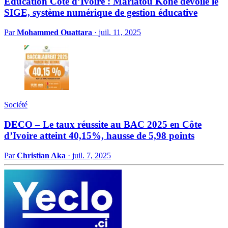
Education Côte d’Ivoire : Mariatou Koné dévoile le
SIGE, système numérique de gestion éducative
Par
Mohammed Ouattara
·
juil. 11, 2025
Société
DECO – Le taux réussite au BAC 2025 en Côte
d’Ivoire atteint 40,15%, hausse de 5,98 points
Par
Christian Aka
·
juil. 7, 2025