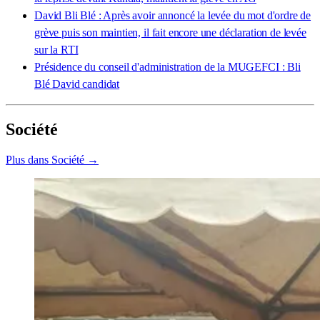
David Bli Blé : Après avoir annoncé la levée du mot d'ordre de
grève puis son maintien, il fait encore une déclaration de levée
sur la RTI
Présidence du conseil d'administration de la MUGEFCI : Bli
Blé David candidat
Société
Plus dans Société →