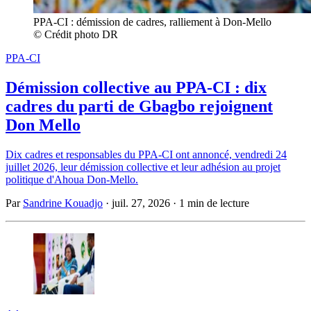
PPA-CI : démission de cadres, ralliement à Don-Mello 
© Crédit photo DR
PPA-CI
Démission collective au PPA-CI : dix
cadres du parti de Gbagbo rejoignent
Don Mello
Dix cadres et responsables du PPA-CI ont annoncé, vendredi 24
juillet 2026, leur démission collective et leur adhésion au projet
politique d'Ahoua Don-Mello.
Par
Sandrine Kouadjo
·
juil. 27, 2026
·
1 min de lecture