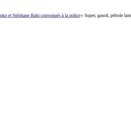
éphane Bahi convoqués à la police
●
Super, gasoil, pétrole lampant: le