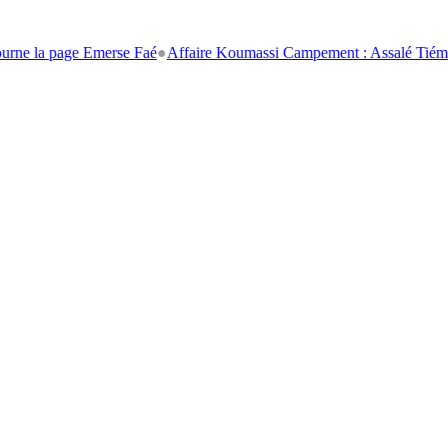
a page Emerse Faé
●
Affaire Koumassi Campement : Assalé Tiémoko et St