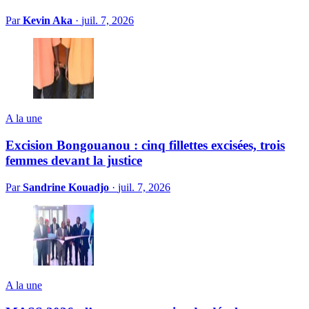
Par
Kevin Aka
·
juil. 7, 2026
A la une
Excision Bongouanou : cinq fillettes excisées, trois
femmes devant la justice
Par
Sandrine Kouadjo
·
juil. 7, 2026
A la une