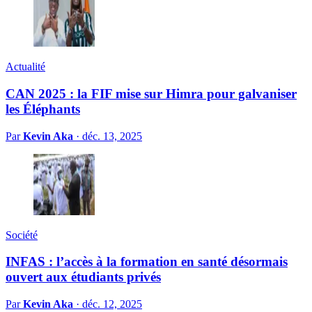
Actualité
CAN 2025 : la FIF mise sur Himra pour galvaniser
les Éléphants
Par
Kevin Aka
·
déc. 13, 2025
Société
INFAS : l’accès à la formation en santé désormais
ouvert aux étudiants privés
Par
Kevin Aka
·
déc. 12, 2025