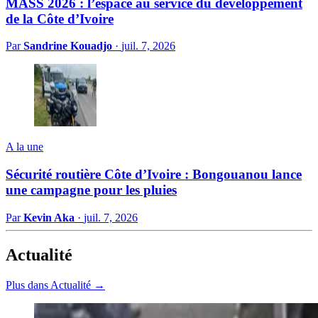
MASS 2026 : l’espace au service du développement
de la Côte d’Ivoire
Par
Sandrine Kouadjo
·
juil. 7, 2026
A la une
Sécurité routière Côte d’Ivoire : Bongouanou lance
une campagne pour les pluies
Par
Kevin Aka
·
juil. 7, 2026
Actualité
Plus dans Actualité →