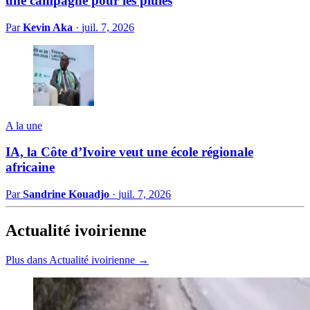
une campagne pour les pluies
Par
Kevin Aka
·
juil. 7, 2026
A la une
IA, la Côte d’Ivoire veut une école régionale
africaine
Par
Sandrine Kouadjo
·
juil. 7, 2026
Actualité ivoirienne
Plus dans Actualité ivoirienne →