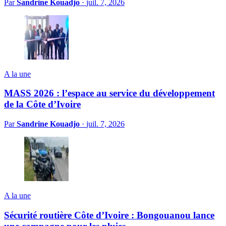
Par
Sandrine Kouadjo
·
juil. 7, 2026
A la une
MASS 2026 : l’espace au service du développement
de la Côte d’Ivoire
Par
Sandrine Kouadjo
·
juil. 7, 2026
A la une
Sécurité routière Côte d’Ivoire : Bongouanou lance