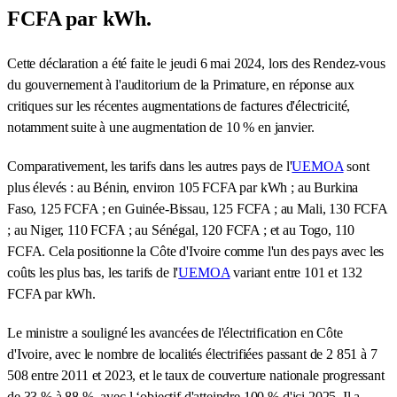
FCFA par kWh.
Cette déclaration a été faite le jeudi 6 mai 2024, lors des Rendez-vous
du gouvernement à l'auditorium de la Primature, en réponse aux
critiques sur les récentes augmentations de factures d'électricité,
notamment suite à une augmentation de 10 % en janvier.
Comparativement, les tarifs dans les autres pays de l'
UEMOA
sont
plus élevés : au Bénin, environ 105 FCFA par kWh ; au Burkina
Faso, 125 FCFA ; en Guinée-Bissau, 125 FCFA ; au Mali, 130 FCFA
; au Niger, 110 FCFA ; au Sénégal, 120 FCFA ; et au Togo, 110
FCFA. Cela positionne la Côte d'Ivoire comme l'un des pays avec les
coûts les plus bas, les tarifs de l'
UEMOA
variant entre 101 et 132
FCFA par kWh.
Le ministre a souligné les avancées de l'électrification en Côte
d'Ivoire, avec le nombre de localités électrifiées passant de 2 851 à 7
508 entre 2011 et 2023, et le taux de couverture nationale progressant
de 33 % à 88 %, avec l ‘objectif d'atteindre 100 % d'ici 2025. Il a