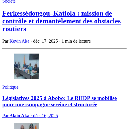
Société
Ferkessédougou–Katiola : mission de
contrôle et démantèlement des obstacles
routiers
Par
Kevin Aka
·
déc. 17, 2025
·
1 min de lecture
Politique
Législatives 2025 à Abobo: Le RHDP se mobilise
pour une campagne sereine et structurée
Par
Alain Aka
·
déc. 16, 2025