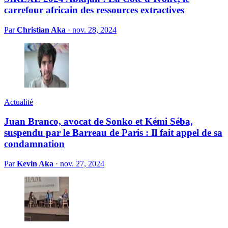
carrefour africain des ressources extractives
Par
Christian Aka
·
nov. 28, 2024
Actualité
Juan Branco, avocat de Sonko et Kémi Séba,
suspendu par le Barreau de Paris : Il fait appel de sa
condamnation
Par
Kevin Aka
·
nov. 27, 2024