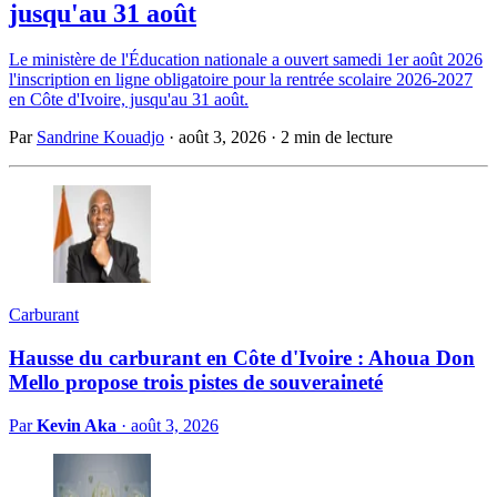
jusqu'au 31 août
Le ministère de l'Éducation nationale a ouvert samedi 1er août 2026
l'inscription en ligne obligatoire pour la rentrée scolaire 2026-2027
en Côte d'Ivoire, jusqu'au 31 août.
Par
Sandrine Kouadjo
·
août 3, 2026
·
2 min de lecture
Carburant
Hausse du carburant en Côte d'Ivoire : Ahoua Don
Mello propose trois pistes de souveraineté
Par
Kevin Aka
·
août 3, 2026