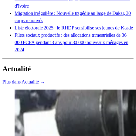
d'Ivoire
Migration irrégulière : Nouvelle tragédie au large de Dakar, 30
corps retrouvés
Liste électorale 2025 : le RHDP sensibilise ses jeunes de Kaadé
Filets sociaux productifs : des allocations trimestrielles de 36
000 FCFA pendant 3 ans pour 30 000 nouveaux ménages en
2024
Actualité
Plus dans Actualité →