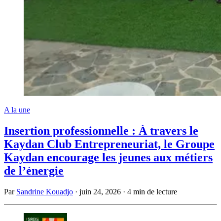
A la une
Insertion professionnelle : À travers le
Kaydan Club Entrepreneuriat, le Groupe
Kaydan encourage les jeunes aux métiers
de l’énergie
Par
Sandrine Kouadjo
·
juin 24, 2026
·
4 min de lecture