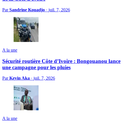
Par
Sandrine Kouadjo
·
juil. 7, 2026
A la une
Sécurité routière Côte d’Ivoire : Bongouanou lance
une campagne pour les pluies
Par
Kevin Aka
·
juil. 7, 2026
A la une