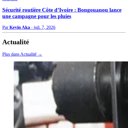
Sécurité routière Côte d’Ivoire : Bongouanou lance
une campagne pour les pluies
Par
Kevin Aka
·
juil. 7, 2026
Actualité
Plus dans Actualité →