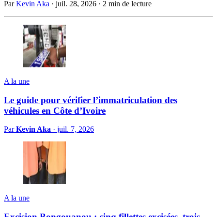
Par
Kevin Aka
·
juil. 28, 2026
·
2 min de lecture
A la une
Le guide pour vérifier l’immatriculation des
véhicules en Côte d’Ivoire
Par
Kevin Aka
·
juil. 7, 2026
A la une
Excision Bongouanou : cinq fillettes excisées, trois