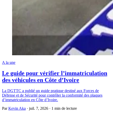
A la une
Le guide pour vérifier l’immatriculation
des véhicules en Côte d’Ivoire
La DGTTC a publié un guide pratique destiné aux Forces de
Défense et de Sécurité pour contrôler la conformité des plaques
d’immatriculation en Côte d’Ivoire.
Par
Kevin Aka
·
juil. 7, 2026
·
1 min de lecture