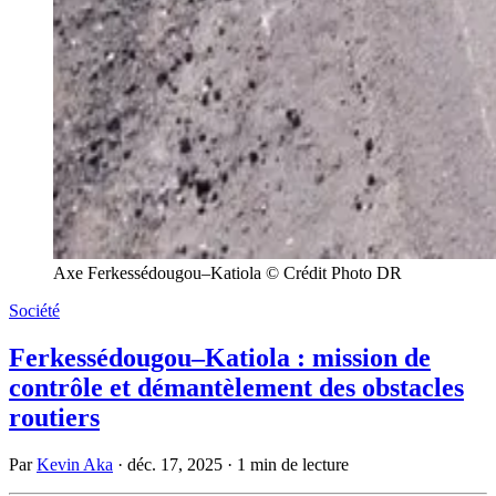
Axe Ferkessédougou–Katiola © Crédit Photo DR
Société
Ferkessédougou–Katiola : mission de
contrôle et démantèlement des obstacles
routiers
Par
Kevin Aka
·
déc. 17, 2025
·
1 min de lecture