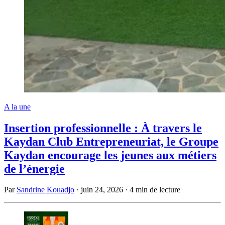
A la une
Insertion professionnelle : À travers le
Kaydan Club Entrepreneuriat, le Groupe
Kaydan encourage les jeunes aux métiers
de l’énergie
Par
Sandrine Kouadjo
·
juin 24, 2026
·
4 min de lecture