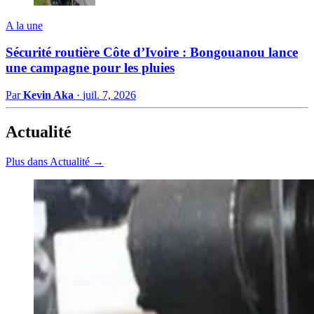
A la une
Sécurité routière Côte d’Ivoire : Bongouanou lance
une campagne pour les pluies
Par
Kevin Aka
·
juil. 7, 2026
Actualité
Plus dans Actualité →