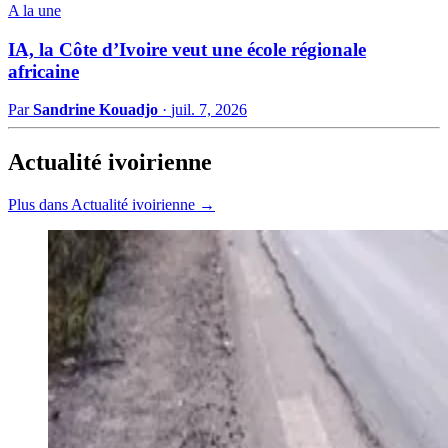
A la une
IA, la Côte d’Ivoire veut une école régionale
africaine
Par
Sandrine Kouadjo
·
juil. 7, 2026
Actualité ivoirienne
Plus dans Actualité ivoirienne →