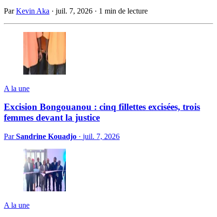
Par
Kevin Aka
·
juil. 7, 2026
·
1 min de lecture
A la une
Excision Bongouanou : cinq fillettes excisées, trois
femmes devant la justice
Par
Sandrine Kouadjo
·
juil. 7, 2026
A la une