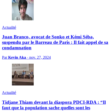
Actualité
Juan Branco, avocat de Sonko et Kémi Séba,
suspendu par le Barreau de Paris : Il fait appel de sa
condamnation
Par
Kevin Aka
·
nov. 27, 2024
Actualité
Tidjane Thiam devant la diaspora PDCI-RDA : “Il
faut que la population sache quelles sont les