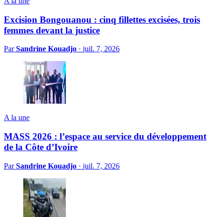
A la une
Excision Bongouanou : cinq fillettes excisées, trois
femmes devant la justice
Par
Sandrine Kouadjo
·
juil. 7, 2026
A la une
MASS 2026 : l’espace au service du développement
de la Côte d’Ivoire
Par
Sandrine Kouadjo
·
juil. 7, 2026