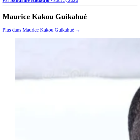
Par
Sandrine Kouadjo
·
août 5, 2026
Maurice Kakou Guikahué
Plus dans Maurice Kakou Guikahué →