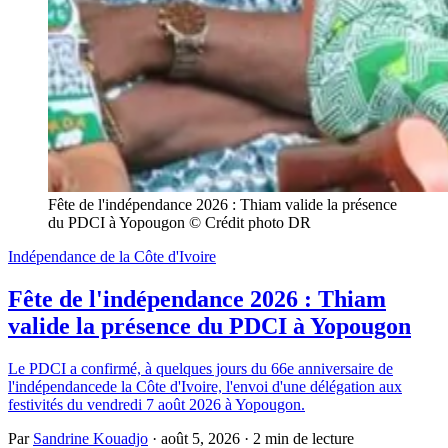
Fête de l'indépendance 2026 : Thiam valide la présence 
du PDCI à Yopougon © Crédit photo DR
Indépendance de la Côte d'Ivoire
Fête de l'indépendance 2026 : Thiam
valide la présence du PDCI à Yopougon
Le PDCI a confirmé, à quelques jours du 66e anniversaire de
l'indépendancede la Côte d'Ivoire, l'envoi d'une délégation aux
festivités du vendredi 7 août 2026 à Yopougon.
Par
Sandrine Kouadjo
·
août 5, 2026
·
2 min de lecture