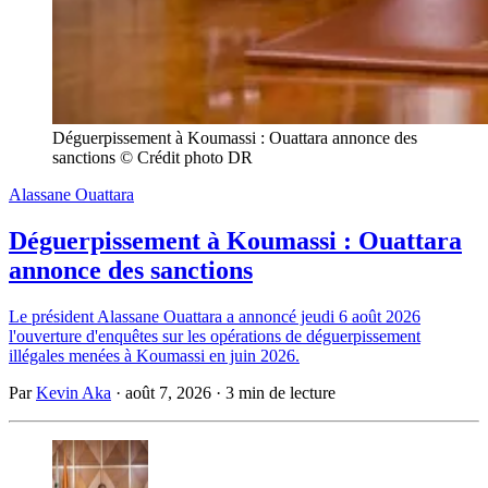
Déguerpissement à Koumassi : Ouattara annonce des 
sanctions © Crédit photo DR
Alassane Ouattara
Déguerpissement à Koumassi : Ouattara
annonce des sanctions
Le président Alassane Ouattara a annoncé jeudi 6 août 2026
l'ouverture d'enquêtes sur les opérations de déguerpissement
illégales menées à Koumassi en juin 2026.
Par
Kevin Aka
·
août 7, 2026
·
3 min de lecture