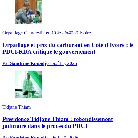
Orpaillage Clandestin en Côte d&#039;Ivoire
Orpaillage et prix du carburant en Côte d'Ivoire : le
PDCI-RDA critique le gouvernement
Par
Sandrine Kouadjo
·
août 5, 2026
Tidjane Thiam
Présidence Tidjane Thiam : rebondissement
judiciaire dans le procès du PDCI
Par
Sandrine Kouadjo
·
juil. 30, 2026