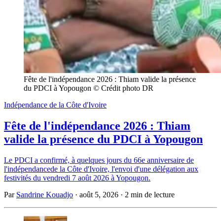
Fête de l'indépendance 2026 : Thiam valide la présence 
du PDCI à Yopougon © Crédit photo DR
Indépendance de la Côte d'Ivoire
Fête de l'indépendance 2026 : Thiam
valide la présence du PDCI à Yopougon
Le PDCI a confirmé, à quelques jours du 66e anniversaire de
l'indépendancede la Côte d'Ivoire, l'envoi d'une délégation aux
festivités du vendredi 7 août 2026 à Yopougon.
Par
Sandrine Kouadjo
·
août 5, 2026
·
2 min de lecture