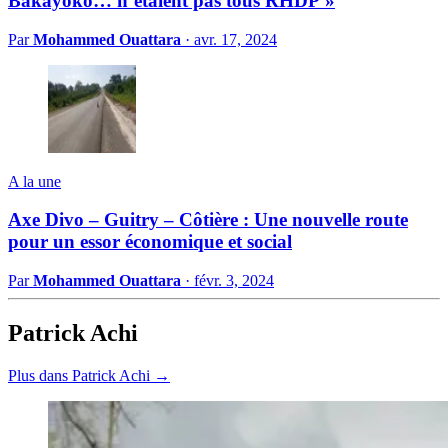
Bakayoko… n’étaient pas tous RHDP »
Par
Mohammed Ouattara
·
avr. 17, 2024
A la une
Axe Divo – Guitry – Côtière : Une nouvelle route
pour un essor économique et social
Par
Mohammed Ouattara
·
févr. 3, 2024
Patrick Achi
Plus dans Patrick Achi →