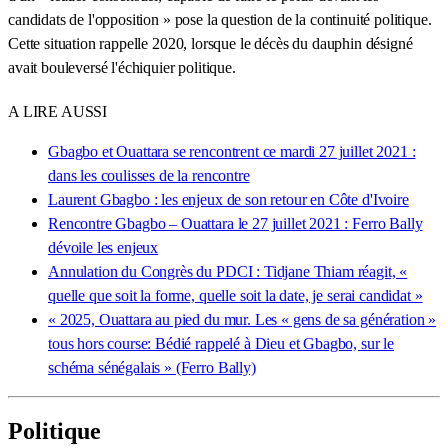
candidats de l'opposition » pose la question de la continuité politique.
Cette situation rappelle 2020, lorsque le décès du dauphin désigné
avait bouleversé l'échiquier politique.
A LIRE AUSSI
Gbagbo et Ouattara se rencontrent ce mardi 27 juillet 2021 :
dans les coulisses de la rencontre
Laurent Gbagbo : les enjeux de son retour en Côte d'Ivoire
Rencontre Gbagbo – Ouattara le 27 juillet 2021 : Ferro Bally
dévoile les enjeux
Annulation du Congrès du PDCI : Tidjane Thiam réagit, «
quelle que soit la forme, quelle soit la date, je serai candidat »
« 2025, Ouattara au pied du mur. Les « gens de sa génération »
tous hors course: Bédié rappelé à Dieu et Gbagbo, sur le
schéma sénégalais » (Ferro Bally)
Politique