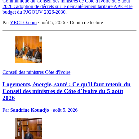
Communiqué du Conseil des ministres de Côte d'Ivoire du 5 août
2026 : adoption de décrets sur le démantèlement tarifaire APE et le
budget du PJGOUV 2026-2030.
Par
YECLO.com
·
août 5, 2026
·
16 min de lecture
Conseil des ministres Côte d'Ivoire
Logements, énergie, santé : Ce qu'il faut retenir du
Conseil des ministres de Côte d'Ivoire du 5 août
2026
Par
Sandrine Kouadjo
·
août 5, 2026