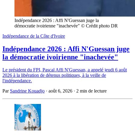
Indépendance 2026 : Affi N'Guessan juge la 
démocratie ivoirienne "inachevée" © Crédit photo DR
Indépendance de la Côte d'Ivoire
Indépendance 2026 : Affi N'Guessan juge
la démocratie ivoirienne "inachevée"
Le président du FPI, Pascal Affi N'Guessan, a appelé jeudi 6 août
2026 à la libération de détenus politiques, à la veille de
l'indépendance.
Par
Sandrine Kouadjo
·
août 6, 2026
·
2 min de lecture