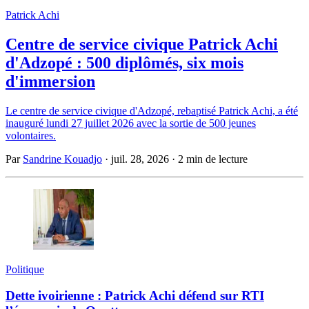
Patrick Achi
Centre de service civique Patrick Achi
d'Adzopé : 500 diplômés, six mois
d'immersion
Le centre de service civique d'Adzopé, rebaptisé Patrick Achi, a été
inauguré lundi 27 juillet 2026 avec la sortie de 500 jeunes
volontaires.
Par
Sandrine Kouadjo
·
juil. 28, 2026
·
2 min de lecture
Politique
Dette ivoirienne : Patrick Achi défend sur RTI