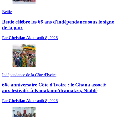
Bettié
Bettié célèbre les 66 ans d'indépendance sous le signe
de la paix
Par
Christian Aka
·
août 8, 2026
Indépendance de la Côte d'Ivoire
66e anniversaire Côte d'Ivoire : le Ghana associé
aux festivités à Kouakoun'dramakro, Niablé
Par
Christian Aka
·
août 8, 2026