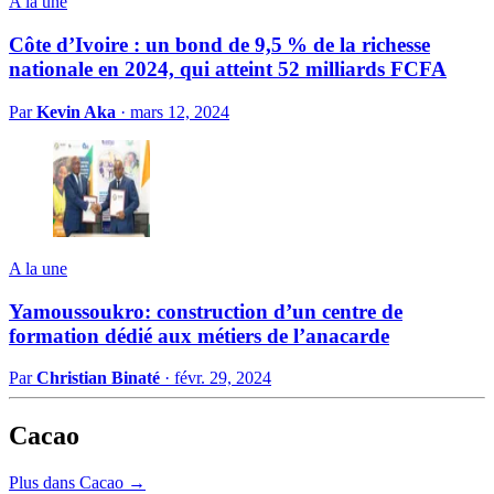
A la une
Côte d’Ivoire : un bond de 9,5 % de la richesse
nationale en 2024, qui atteint 52 milliards FCFA
Par
Kevin Aka
·
mars 12, 2024
A la une
Yamoussoukro: construction d’un centre de
formation dédié aux métiers de l’anacarde
Par
Christian Binaté
·
févr. 29, 2024
Cacao
Plus dans Cacao →