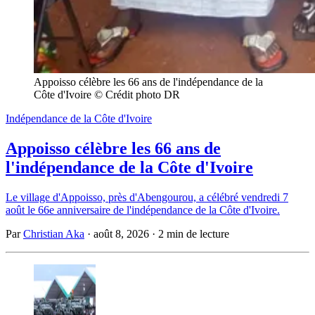
Appoisso célèbre les 66 ans de l'indépendance de la 
Côte d'Ivoire © Crédit photo DR
Indépendance de la Côte d'Ivoire
Appoisso célèbre les 66 ans de
l'indépendance de la Côte d'Ivoire
Le village d'Appoisso, près d'Abengourou, a célébré vendredi 7
août le 66e anniversaire de l'indépendance de la Côte d'Ivoire.
Par
Christian Aka
·
août 8, 2026
·
2 min de lecture