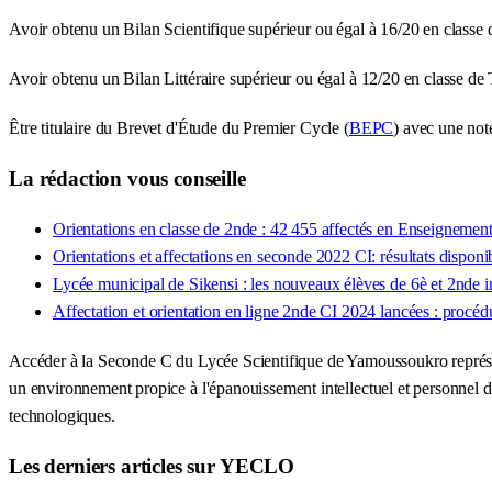
Avoir obtenu un Bilan Scientifique supérieur ou égal à 16/20 en classe
Avoir obtenu un Bilan Littéraire supérieur ou égal à 12/20 en classe de
Être titulaire du Brevet d'Étude du Premier Cycle (
BEPC
) avec une no
La rédaction vous conseille
Orientations en classe de 2nde : 42 455 affectés en Enseignemen
Orientations et affectations en seconde 2022 CI: résultats disponi
Lycée municipal de Sikensi : les nouveaux élèves de 6è et 2nde ins
Affectation et orientation en ligne 2nde CI 2024 lancées : procéd
Accéder à la Seconde C du Lycée Scientifique de Yamoussoukro représente
un environnement propice à l'épanouissement intellectuel et personnel des
technologiques.
Les derniers articles sur YECLO