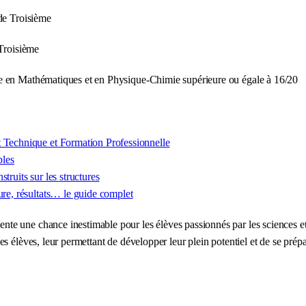
 de Troisième
 Troisième
te en Mathématiques et en Physique-Chimie supérieure ou égale à 16/20
t Technique et Formation Professionnelle
bles
truits sur les structures
ure, résultats… le guide complet
 une chance inestimable pour les élèves passionnés par les sciences et d
 élèves, leur permettant de développer leur plein potentiel et de se prépa