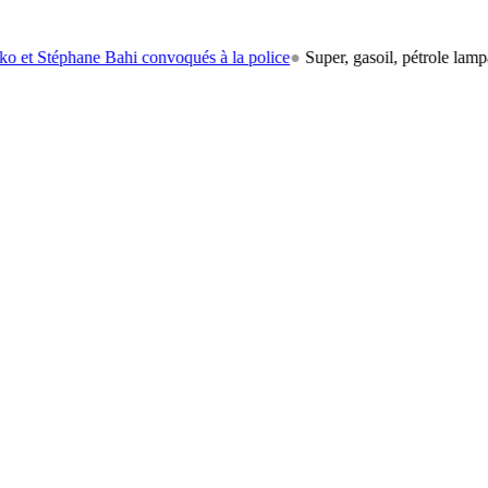
ane Bahi convoqués à la police
●
Super, gasoil, pétrole lampant: le car