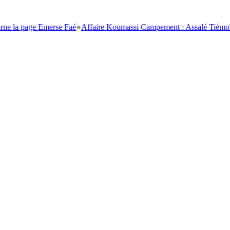
ge Emerse Faé
●
Affaire Koumassi Campement : Assalé Tiémoko et Stéph