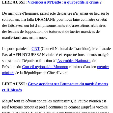
LIRE AUSSI :
Violences à M'Batto : à qui profite le crime ?
De mémoire d'hommes, pareil acte de parjure n'a jamais eu lieu sur le
sol ivoirien. Il a fallu DRAMANE pour nous faire connaître cet état
des faits avec son lot d'emprisonnements et d'arrestations arbitraires
des leaders de l'opposition, de tortures et de tueries massives de
manifestants aux mains nues.
Le porte parole du
CNT
(Conseil National de Transition), le camarade
Pascal AFFI N'GUESSAN violenté et séquestré hors normes malgré
son statut de Député en fonction à l'
Assemblée Nationale
, de
Président du
Conseil régional du Moronou
et mieux d'ancien
premier
ministre
de la République de Côte d'Ivoire.
LIRE AUSSI :
Grave accident sur l'autoroute du nord: 8 morts
et 11 blessés
Malgré tout ce dévolu contre les manifestants, le Peuple ivoirien est
resté toujours debout et prêt à continuer ce combat jusqu'à la victoire