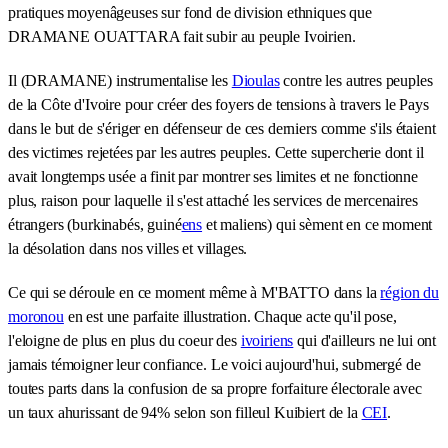
pratiques moyenâgeuses sur fond de division ethniques que
DRAMANE OUATTARA fait subir au peuple Ivoirien.
Il (DRAMANE) instrumentalise les
Dioulas
contre les autres peuples
de la Côte d'Ivoire pour créer des foyers de tensions à travers le Pays
dans le but de s'ériger en défenseur de ces derniers comme s'ils étaient
des victimes rejetées par les autres peuples. Cette supercherie dont il
avait longtemps usée a finit par montrer ses limites et ne fonctionne
plus, raison pour laquelle il s'est attaché les services de mercenaires
étrangers (burkinabés, guiné
ens
et maliens) qui sèment en ce moment
la désolation dans nos villes et villages.
Ce qui se déroule en ce moment même à M'BATTO dans la
région du
moronou
en est une parfaite illustration. Chaque acte qu'il pose,
l'eloigne de plus en plus du coeur des
ivoiriens
qui d'ailleurs ne lui ont
jamais témoigner leur confiance. Le voici aujourd'hui, submergé de
toutes parts dans la confusion de sa propre forfaiture électorale avec
un taux ahurissant de 94% selon son filleul Kuibiert de la
CEI
.