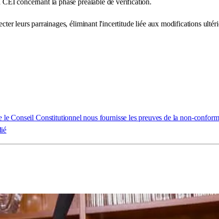
a CEI concernant la phase préalable de vérification.
cter leurs parrainages, éliminant l'incertitude liée aux modifications ultér
le Conseil Constitutionnel nous fournisse les preuves de la non-conform
dié