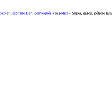
hane Bahi convoqués à la police
●
Super, gasoil, pétrole lampant: le c