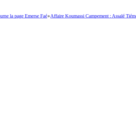
page Emerse Faé
●
Affaire Koumassi Campement : Assalé Tiémoko et Stép