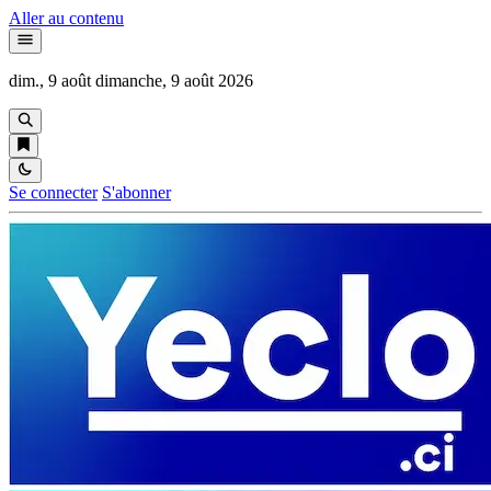
Aller au contenu
dim., 9 août
dimanche, 9 août 2026
Se connecter
S'abonner