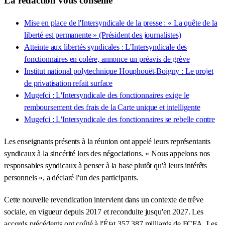
La rédaction vous conseille
Mise en place de l'Intersyndicale de la presse : « La quête de la
liberté est permanente » (Président des journalistes)
Atteinte aux libertés syndicales : L'Intersyndicale des
fonctionnaires en colère, annonce un préavis de grève
Institut national polytechnique Houphouët-Boigny : Le projet
de privatisation refait surface
Mugefci : L'Intersyndicale des fonctionnaires exige le
remboursement des frais de la Carte unique et intelligente
Mugefci : L'Intersyndicale des fonctionnaires se rebelle contre
Les enseignants présents à la réunion ont appelé leurs représentants
syndicaux à la sincérité lors des négociations. « Nous appelons nos
responsables syndicaux à penser à la base plutôt qu'à leurs intérêts
personnels », a déclaré l'un des participants.
Cette nouvelle revendication intervient dans un contexte de trêve
sociale, en vigueur depuis 2017 et reconduite jusqu'en 2027. Les
accords précédents ont coûté à l'État 357,387 milliards de FCFA. Les