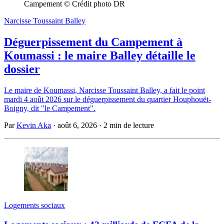
Campement © Crédit photo DR
Narcisse Toussaint Balley
Déguerpissement du Campement à
Koumassi : le maire Balley détaille le
dossier
Le maire de Koumassi, Narcisse Toussaint Balley, a fait le point
mardi 4 août 2026 sur le déguerpissement du quartier Houphouët-
Boigny, dit "le Campement".
Par
Kevin Aka
·
août 6, 2026
·
2 min de lecture
Logements sociaux