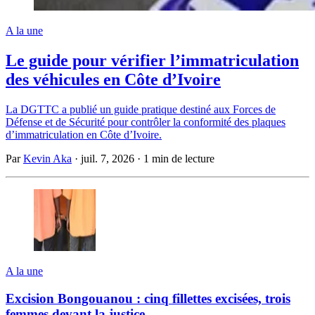
A la une
Le guide pour vérifier l’immatriculation
des véhicules en Côte d’Ivoire
La DGTTC a publié un guide pratique destiné aux Forces de
Défense et de Sécurité pour contrôler la conformité des plaques
d’immatriculation en Côte d’Ivoire.
Par
Kevin Aka
·
juil. 7, 2026
·
1 min de lecture
A la une
Excision Bongouanou : cinq fillettes excisées, trois
femmes devant la justice