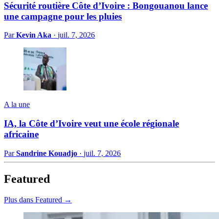
Sécurité routière Côte d’Ivoire : Bongouanou lance
une campagne pour les pluies
Par
Kevin Aka
·
juil. 7, 2026
A la une
IA, la Côte d’Ivoire veut une école régionale
africaine
Par
Sandrine Kouadjo
·
juil. 7, 2026
Featured
Plus dans Featured →