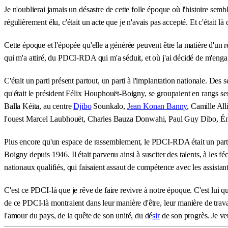
Je n'oublierai jamais un désastre de cette folle époque où l'histoire sem
régulièrement élu, c'était un acte que je n'avais pas accepté. Et c'était 
Cette époque et l'épopée qu'elle a générée peuvent être la matière d'un 
qui m'a attiré, du PDCI-RDA qui m'a séduit, et où j'ai décidé de m'enga
C'était un parti présent partout, un parti à l'implantation nationale. Des 
qu'était le président Félix Houphouët-Boigny, se groupaient en rangs se
Balla Kéita, au centre
Djibo
Sounkalo,
Jean Konan Banny
, Camille All
l'ouest Marcel Laubhouët, Charles Bauza Donwahi, Paul Guy Dibo, Émile K
Plus encore qu'un espace de rassemblement, le PDCI-RDA était un parti 
Boigny depuis 1946. Il était parvenu ainsi à susciter des talents, à les f
nationaux qualifiés, qui faisaient assaut de compétence avec les assistan
C'est ce PDCI-là que je rêve de faire revivre à notre époque. C'est lui
de ce PDCI-là montraient dans leur manière d'être, leur manière de trava
l'amour du pays, de la quête de son unité, du dé
sir
de son progrès. Je ve