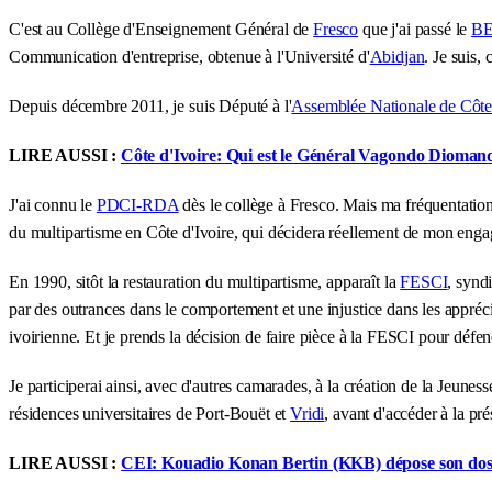
C'est au Collège d'Enseignement Général de
Fresco
que j'ai passé le
B
Communication d'entreprise, obtenue à l'Université d'
Abidjan
. Je suis,
Depuis décembre 2011, je suis Député à l'
Assemblée Nationale de Côte 
LIRE AUSSI :
Côte d'Ivoire: Qui est le Général Vagondo Diomandé
J'ai connu le
PDCI-RDA
dès le collège à Fresco. Mais ma fréquentation 
du multipartisme en Côte d'Ivoire, qui décidera réellement de mon enga
En 1990, sitôt la restauration du multipartisme, apparaît la
FESCI
, syndi
par des outrances dans le comportement et une injustice dans les apprécia
ivoirienne. Et je prends la décision de faire pièce à la FESCI pour défe
Je participerai ainsi, avec d'autres camarades, à la création de la Jeu
résidences universitaires de Port-Bouët et
Vridi
, avant d'accéder à la pr
LIRE AUSSI :
CEI: Kouadio Konan Bertin (KKB) dépose son dossie