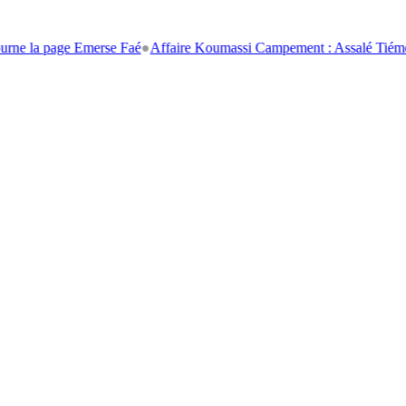
la page Emerse Faé
●
Affaire Koumassi Campement : Assalé Tiémoko et S