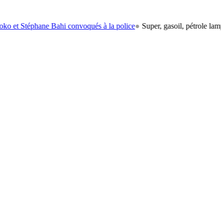
téphane Bahi convoqués à la police
●
Super, gasoil, pétrole lampant: l