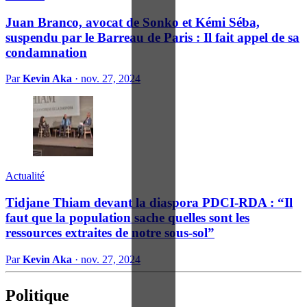
Juan Branco, avocat de Sonko et Kémi Séba,
suspendu par le Barreau de Paris : Il fait appel de sa
condamnation
Par
Kevin Aka
·
nov. 27, 2024
Actualité
Tidjane Thiam devant la diaspora PDCI-RDA : “Il
faut que la population sache quelles sont les
ressources extraites de notre sous-sol”
Par
Kevin Aka
·
nov. 27, 2024
Politique