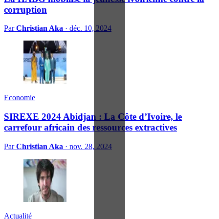
corruption
Par
Christian Aka
·
déc. 10, 2024
Economie
SIREXE 2024 Abidjan : La Côte d’Ivoire, le
carrefour africain des ressources extractives
Par
Christian Aka
·
nov. 28, 2024
Actualité