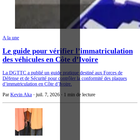
A la une
Le guide pour vérifier l’immatriculation
des véhicules en Côte d’Ivoire
La DGTTC a publié un guide pratique destiné aux Forces de
Défense et de Sécurité pour contrôler la conformité des plaques
d’immatriculation en Côte d’Ivoire.
Par
Kevin Aka
·
juil. 7, 2026
·
1 min de lecture