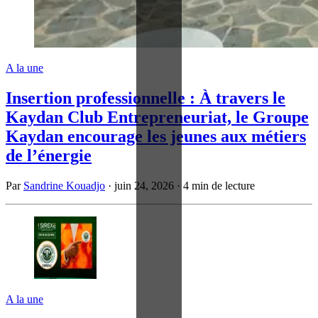
A la une
Insertion professionnelle : À travers le
Kaydan Club Entrepreneuriat, le Groupe
Kaydan encourage les jeunes aux métiers
de l’énergie
Par
Sandrine Kouadjo
·
juin 24, 2026
·
4 min de lecture
A la une