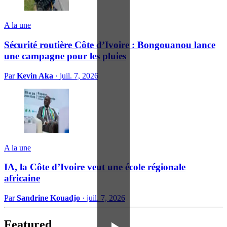
A la une
Sécurité routière Côte d’Ivoire : Bongouanou lance
une campagne pour les pluies
Par
Kevin Aka
·
juil. 7, 2026
A la une
IA, la Côte d’Ivoire veut une école régionale
africaine
Par
Sandrine Kouadjo
·
juil. 7, 2026
Featured