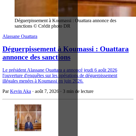
Déguerpissement à Koumassi : Ouattara annonce des 
sanctions © Crédit photo DR
Alassane Ouattara
Déguerpissement à Koumassi : Ouattara
annonce des sanctions
Le président Alassane Ouattara a annoncé jeudi 6 août 2026
l'ouverture d'enquêtes sur les opérations de déguerpissement
illégales menées à Koumassi en juin 2026.
Par
Kevin Aka
·
août 7, 2026
·
3 min de lecture