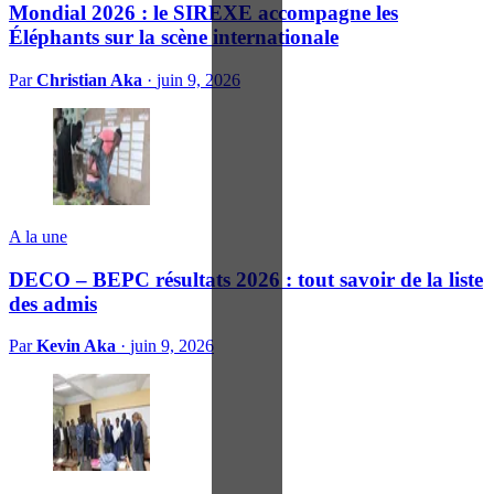
Mondial 2026 : le SIREXE accompagne les
Éléphants sur la scène internationale
Par
Christian Aka
·
juin 9, 2026
A la une
DECO – BEPC résultats 2026 : tout savoir de la liste
des admis
Par
Kevin Aka
·
juin 9, 2026