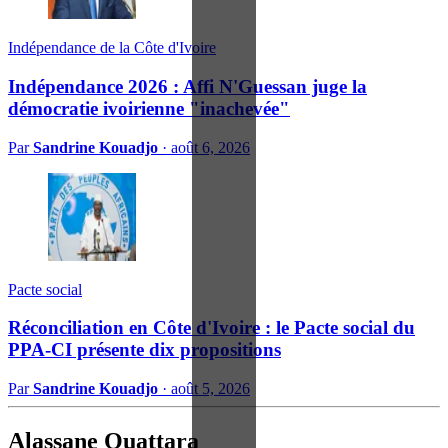
Indépendance de la Côte d'Ivoire
Indépendance 2026 : Affi N'Guessan juge la
démocratie ivoirienne "inachevée"
Par
Sandrine Kouadjo
·
août 6, 2026
Pacte social
Réconciliation en Côte d'Ivoire : le Pacte social du
PPA-CI présente dix propositions
Par
Sandrine Kouadjo
·
août 5, 2026
Alassane Ouattara