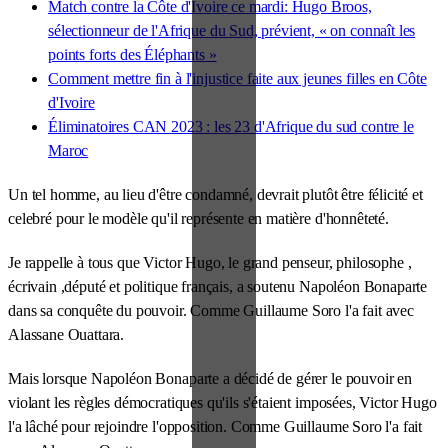
Match contre la Côte d'Ivoire ce mardi: Hugo Broos,
sélectionneur de l'Afrique du Sud, prévient, « on connaît les
points forts des Éléphants »
Comment mettre fin à l'injustice faite aux jeunes filles en Côte
d'Ivoire
Éliminatoires CAN 2023 : les 23 d'Afrique du sud contre le
Maroc
Un tel homme, au lieu d'être condamné, devrait plutôt être félicité et
celebré pour le modèle qu'il représente en matière d'honnêteté.
Je rappelle à tous que Victor Hugo, le grand penseur, philosophe ,
écrivain ,député et politique français, a soutenu Napoléon Bonaparte
dans sa conquête du pouvoir. Comme Guillaume Soro l'a fait avec
Alassane Ouattara.
Mais lorsque Napoléon Bonaparte a décidé de gérer le pouvoir en
violant les règles démocratiques qu'ils s'étaient imposées, Victor Hugo
l'a lâché pour rejoindre l'opposition. Comme Guillaume Soro l'a fait