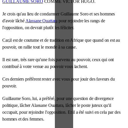
GUILLAUME SORO
COMME VICTOR HUGO.
Je crois qu'au lieu de condamner Guillaume Soro et ses hommes
d'avoir lâché
Alassane Ouattara
pour rejoindre les rangs de
l'opposition, on devrait plutôt les féliciter.
Car,il est de coutume et de tradition en Afrique que quand on est au
pouvoir, on rallie tout le monde à sa cause.
Il est rare, très rare qu'une fois parvenu au pouvoir, ceux qui ont
contribué à votre venue au pouvoir vous lachent.
Ces derniers préfèrent rester avec vous pour jouir des faveurs du
pouvoir.
Guillaume Soro, lui, a préféré, pour une question de divergence
politique, lâcher Alassane Ouattara, lâcher le poste juteux qu'il
occupait, pour rejoindre l'opposition. Et il a été suivi en cela par des
hommes et des femmes.