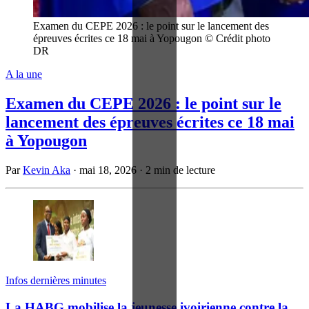
Examen du CEPE 2026 : le point sur le lancement des
épreuves écrites ce 18 mai à Yopougon © Crédit photo
DR
A la une
Examen du CEPE 2026 : le point sur le
lancement des épreuves écrites ce 18 mai
à Yopougon
Par
Kevin Aka
·
mai 18, 2026
·
2 min de lecture
Infos dernières minutes
La HABG mobilise la jeunesse ivoirienne contre la