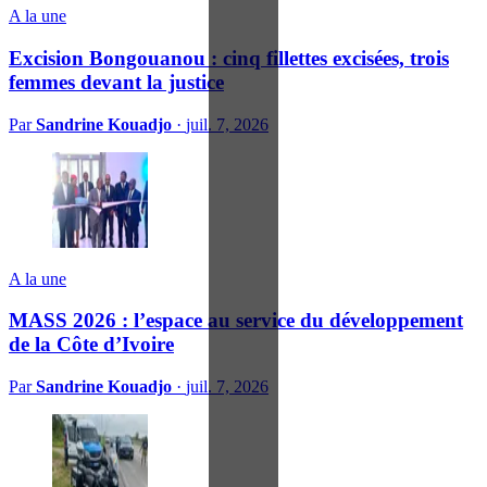
A la une
Excision Bongouanou : cinq fillettes excisées, trois
femmes devant la justice
Par
Sandrine Kouadjo
·
juil. 7, 2026
A la une
MASS 2026 : l’espace au service du développement
de la Côte d’Ivoire
Par
Sandrine Kouadjo
·
juil. 7, 2026