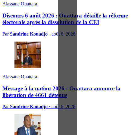
Alassane Ouattara
Discours 6 août 2026 : Ouattara détaille la réforme
électorale après la dissolution de la CEI
Par
Sandrine Kouadjo
·
août 6, 2026
Alassane Ouattara
Message à la nation 2026 : Ouattara annonce la
libération de 4661 détenus
Par
Sandrine Kouadjo
·
août 6, 2026