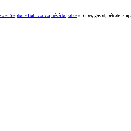
ne Bahi convoqués à la police
●
Super, gasoil, pétrole lampant: le carb