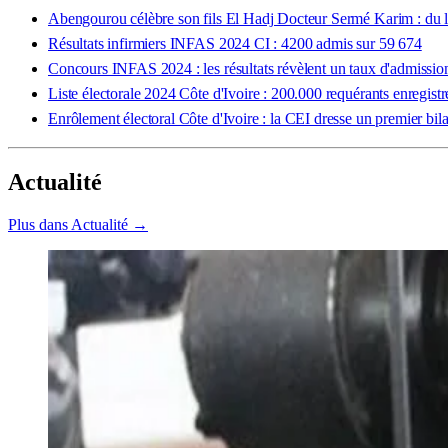
Abengourou célèbre son fils El Hadj Docteur Sermé Karim : du le
Résultats infirmiers INFAS 2024 CI : 4200 admis sur 59 674
Concours INFAS 2024 : les résultats révèlent un taux d'admissi
Liste électorale 2024 Côte d'Ivoire : 200.000 requérants enregist
Enrôlement électoral Côte d'Ivoire : la CEI dresse un premier bila
Actualité
Plus dans Actualité →