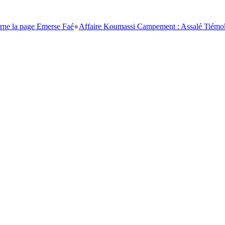
e Emerse Faé
●
Affaire Koumassi Campement : Assalé Tiémoko et Stépha