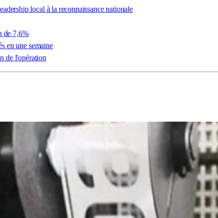
adership local à la reconnaissance nationale
on de 7,6%
rés en une semaine
n de l'opération