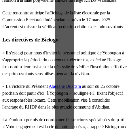
réunion à la salle polyvalente annexe du siège RHDP Wassakara.
Cette rencontre anticipe l'affichage de la liste électorale par la
Commission Électorale Indépendante, prévu le 17 mars 2025.
L'accent est mis sur la vérification des inscriptions des primo-votants.
Les directives de Bictogo
« Il s'est agi pour nous d'inviter le personnel politique de Yopougon à
s'approprier la période du contentieux électoral », a déclaré Bictogo.
Le coordinateur insiste sur la nécessité de vérifier l'inscription effective
des primo-votants sensibilisés pendant la révision.
« La victoire du Président
Alassane Ouattara
au soir du 25 octobre
prochain doit partir d'ici, à Yopougon », souligne-t-il, fixant l'objectif
aux responsables locaux. Cette mobilisation vise à consolider
l'ancrage du RHDP dans la plus grande commune d'Abidjan.
La réunion a permis de coordonner les structures spécialisées du parti.
« Votre engagement est la clé de notre succès », a rappelé Bictogo aux