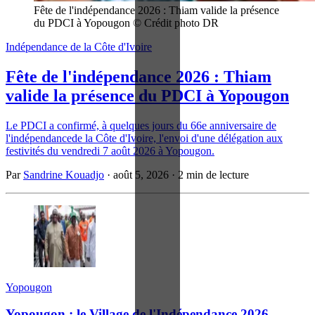
Fête de l'indépendance 2026 : Thiam valide la présence 
du PDCI à Yopougon © Crédit photo DR
Indépendance de la Côte d'Ivoire
Fête de l'indépendance 2026 : Thiam
valide la présence du PDCI à Yopougon
Le PDCI a confirmé, à quelques jours du 66e anniversaire de
l'indépendancede la Côte d'Ivoire, l'envoi d'une délégation aux
festivités du vendredi 7 août 2026 à Yopougon.
Par
Sandrine Kouadjo
·
août 5, 2026
·
2 min de lecture
Yopougon
Yopougon : le Village de l'Indépendance 2026