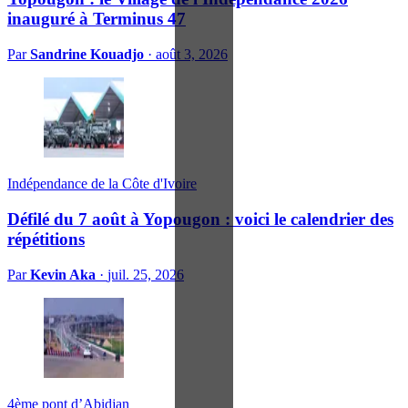
inauguré à Terminus 47
Par
Sandrine Kouadjo
·
août 3, 2026
Indépendance de la Côte d'Ivoire
Défilé du 7 août à Yopougon : voici le calendrier des
répétitions
Par
Kevin Aka
·
juil. 25, 2026
4ème pont d’Abidjan