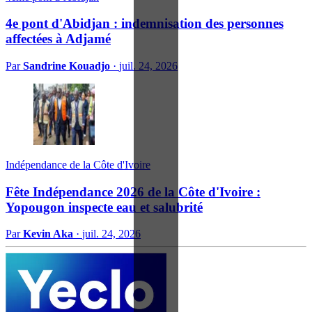
4e pont d'Abidjan : indemnisation des personnes
affectées à Adjamé
Par
Sandrine Kouadjo
·
juil. 24, 2026
Indépendance de la Côte d'Ivoire
Fête Indépendance 2026 de la Côte d'Ivoire :
Yopougon inspecte eau et salubrité
Par
Kevin Aka
·
juil. 24, 2026