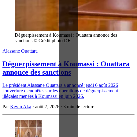
Déguerpissement à Koumassi : Ouattara annonce des 
sanctions © Crédit photo DR
Alassane Ouattara
Déguerpissement à Koumassi : Ouattara
annonce des sanctions
Le président Alassane Ouattara a annoncé jeudi 6 août 2026
l'ouverture d'enquêtes sur les opérations de déguerpissement
illégales menées à Koumassi en juin 2026.
Par
Kevin Aka
·
août 7, 2026
·
3 min de lecture