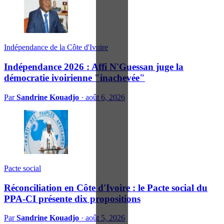
Indépendance de la Côte d'Ivoire
Indépendance 2026 : Affi N'Guessan juge la
démocratie ivoirienne "inachevée"
Par
Sandrine Kouadjo
·
août 6, 2026
Pacte social
Réconciliation en Côte d'Ivoire : le Pacte social du
PPA-CI présente dix propositions
Par
Sandrine Kouadjo
·
août 5, 2026