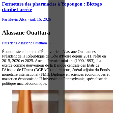
Fermeture des pharmacies à Yopougon : Bictogo
clarifie l'arrêté
Par
Kevin Aka
·
juil. 16, 2026
Alassane Ouattara
Plus dans Alassane Ouattara →
Économiste et homme d'État ivoirien, Alassane Ouattara est
Président de la République de Côte d'Ivoire depuis 2011, réélu en
2015, 2020 et 2025. Ancien Premier ministre (1990-1993), il a
exercé comme gouverneur de la Banque centrale des États de
l'Afrique de l'Ouest (BCEAO) et directeur général adjoint du Fonds
monétaire international (FMI). Diplômé en sciences économiques et
master en économie de l'Université de Pennsylvanie, spécialiste de
politique macroéconomique.