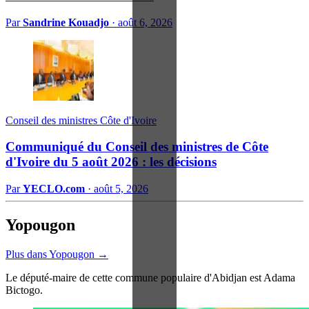
Par
Sandrine Kouadjo
·
août 6, 2026
Conseil des ministres Côte d'Ivoire
Communiqué du Conseil des ministres de Côte
d'Ivoire du 5 août 2026 : les décisions
Par
YECLO.com
·
août 5, 2026
Yopougon
Plus dans Yopougon →
Le député-maire de cette commune populaire d'Abidjan est Adama
Bictogo.