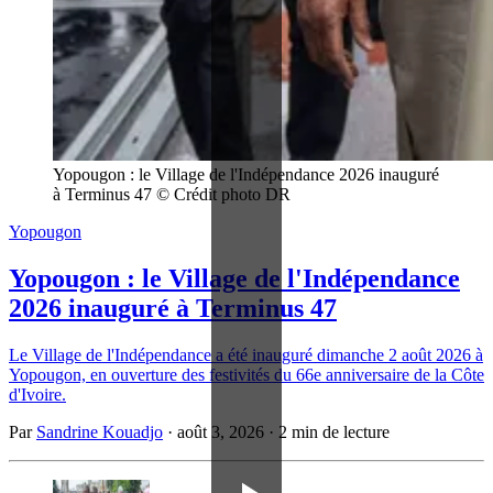
Yopougon : le Village de l'Indépendance 2026 inauguré 
à Terminus 47 © Crédit photo DR
Yopougon
Yopougon : le Village de l'Indépendance
2026 inauguré à Terminus 47
Le Village de l'Indépendance a été inauguré dimanche 2 août 2026 à
Yopougon, en ouverture des festivités du 66e anniversaire de la Côte
d'Ivoire.
Par
Sandrine Kouadjo
·
août 3, 2026
·
2 min de lecture