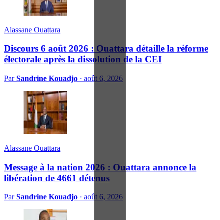
Alassane Ouattara
Discours 6 août 2026 : Ouattara détaille la réforme
électorale après la dissolution de la CEI
Par
Sandrine Kouadjo
·
août 6, 2026
Alassane Ouattara
Message à la nation 2026 : Ouattara annonce la
libération de 4661 détenus
Par
Sandrine Kouadjo
·
août 6, 2026