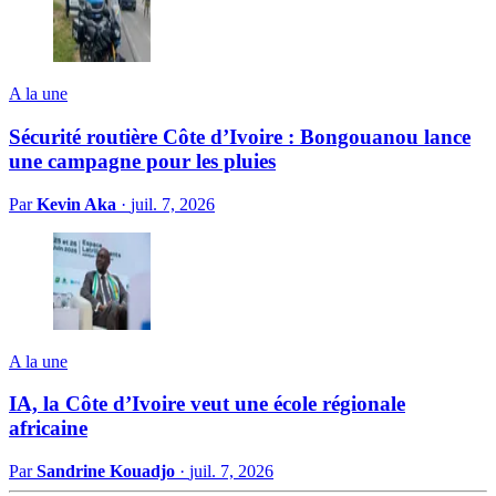
A la une
Sécurité routière Côte d’Ivoire : Bongouanou lance
une campagne pour les pluies
Par
Kevin Aka
·
juil. 7, 2026
A la une
IA, la Côte d’Ivoire veut une école régionale
africaine
Par
Sandrine Kouadjo
·
juil. 7, 2026