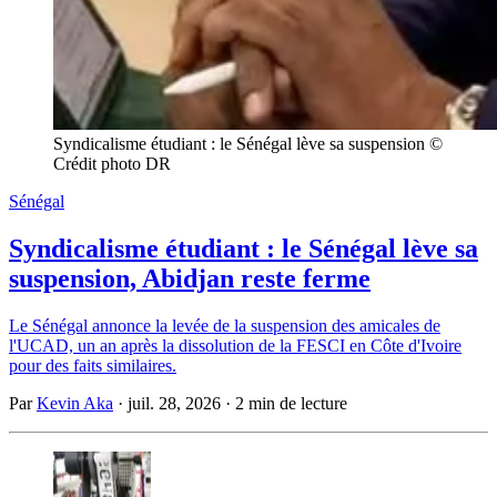
Syndicalisme étudiant : le Sénégal lève sa suspension © 
Crédit photo DR
Sénégal
Syndicalisme étudiant : le Sénégal lève sa
suspension, Abidjan reste ferme
Le Sénégal annonce la levée de la suspension des amicales de
l'UCAD, un an après la dissolution de la FESCI en Côte d'Ivoire
pour des faits similaires.
Par
Kevin Aka
·
juil. 28, 2026
·
2 min de lecture