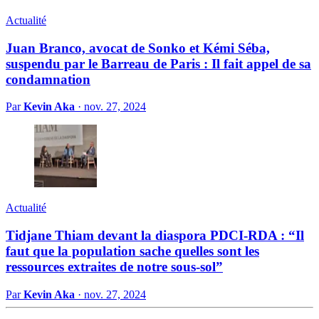
Actualité
Juan Branco, avocat de Sonko et Kémi Séba,
suspendu par le Barreau de Paris : Il fait appel de sa
condamnation
Par
Kevin Aka
·
nov. 27, 2024
Actualité
Tidjane Thiam devant la diaspora PDCI-RDA : “Il
faut que la population sache quelles sont les
ressources extraites de notre sous-sol”
Par
Kevin Aka
·
nov. 27, 2024