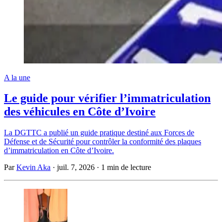
A la une
Le guide pour vérifier l’immatriculation
des véhicules en Côte d’Ivoire
La DGTTC a publié un guide pratique destiné aux Forces de
Défense et de Sécurité pour contrôler la conformité des plaques
d’immatriculation en Côte d’Ivoire.
Par
Kevin Aka
·
juil. 7, 2026
·
1 min de lecture