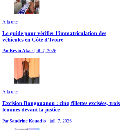
A la une
Le guide pour vérifier l’immatriculation des
véhicules en Côte d’Ivoire
Par
Kevin Aka
·
juil. 7, 2026
A la une
Excision Bongouanou : cinq fillettes excisées, trois
femmes devant la justice
Par
Sandrine Kouadjo
·
juil. 7, 2026