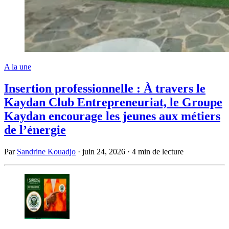
A la une
Insertion professionnelle : À travers le
Kaydan Club Entrepreneuriat, le Groupe
Kaydan encourage les jeunes aux métiers
de l’énergie
Par
Sandrine Kouadjo
·
juin 24, 2026
·
4 min de lecture